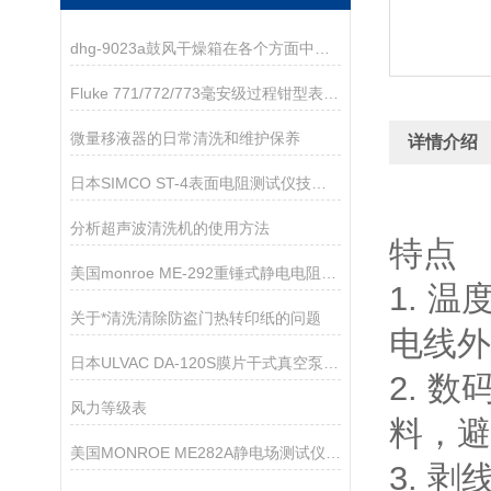
dhg-9023a鼓风干燥箱在各个方面中的特点介绍
Fluke 771/772/773毫安级过程钳型表技术资料
微量移液器的日常清洗和维护保养
详情介绍
日本SIMCO ST-4表面电阻测试仪技术参数
分析超声波清洗机的使用方法
特点
美国monroe ME-292重锤式静电电阻测试仪
1. 
关于*清洗清除防盗门热转印纸的问题
电线外
日本ULVAC DA-120S膜片干式真空泵技术参数
2. 
风力等级表
料，避
美国MONROE ME282A静电场测试仪详细参数
3. 