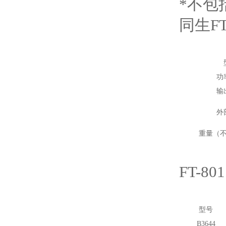
*
不包
同生F
功
输
外
重量（
FT-
型号
B3644