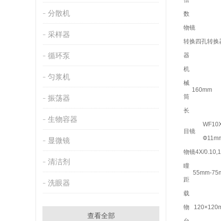
倍
分散机
数
物镜
采样器
转换
四孔转换
循环泵
器
机
匀浆机
械
160mm
筒
振荡器
长
生物容器
WF10X
目镜
Ф11m
显微镜
物镜
4X/0.10,
清洁剂
瞳
55mm-75
距
洗眼器
载
物
120×120
查看全部