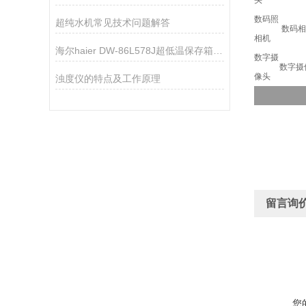
头
数码照
超纯水机常见技术问题解答
数码相
相机
海尔haier DW-86L578J超低温保存箱技术资料
数字摄
数字摄像
像头
浊度仪的特点及工作原理
留言询
您