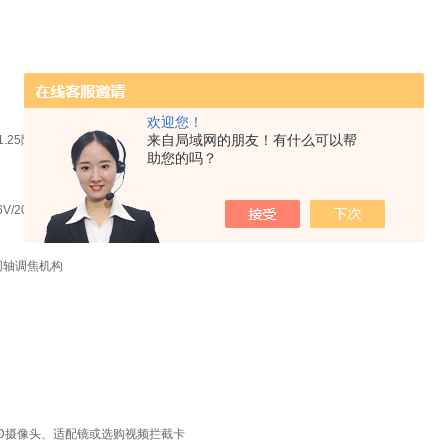
欢迎您！
来自局域网的朋友！有什么可以帮
A.1.25阿贝聚光镜带可变光栏及滤
助您的吗？
6V/20W,亮度可调
同轴调焦机构
CD摄像头、适配镜或选购视频拦截卡