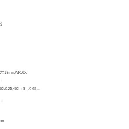
器
/Ф18mm,WF16X/
m
10X/0.25,40X（S）/0.65,...
mm
mm