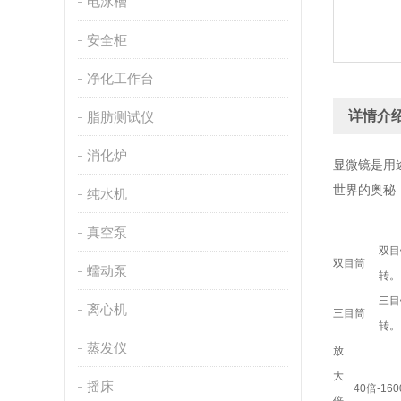
电泳槽
安全柜
净化工作台
详情介
脂肪测试仪
消化炉
显微镜是用
世界的奥秘
纯水机
真空泵
双目
双目筒
蠕动泵
转。
三目
离心机
三目筒
转。
蒸发仪
放
大
摇床
40倍-16