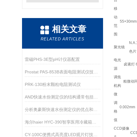
台
移
动
55×30mm
范
相关文章
围
RELATED ARTICLES
N.
聚光镜
色片
雷磁PHS-3E型pH计仪器配置
电光
卤素灯 
源
Prostat PAS-853B表面电阻测试仪技术参数
调焦
粗微动
PRK-130粉末颗粒电阻测试仪
机构
微
AND快速水份测定仪的结构通常包括以下主要部件
调
0.002mm
分析奥豪斯快速水份测定仪的优点和注意事项
格
值
海尔haier HYC-390智享医用冷藏箱技术资料
CCD摄像
C
CY-100C便携式高亮度LED观片灯技术资料