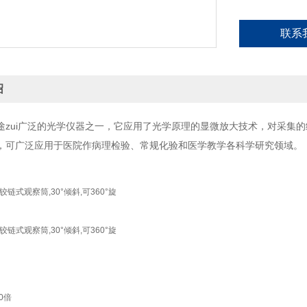
联系
绍
途zui广泛的光学仪器之一，它应用了光学原理的显微放大技术，对采集
，可广泛应用于医院作病理检验、常规化验和医学教学各科学研究领域。
铰链式观察筒,30°倾斜,可360°旋
铰链式观察筒,30°倾斜,可360°旋
00倍