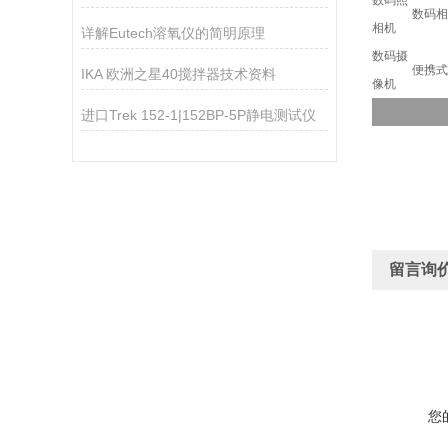
数码照
数码相
相机
详解Eutech溶氧仪的简明原理
数码摄
便携式
IKA 欧洲之星40搅拌器技术资料
像机
进口Trek 152-1|152BP-5P静电测试仪
留言询
您