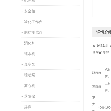
电泳槽
安全柜
净化工作台
详情介
脂肪测试仪
消化炉
显微镜是用
世界的奥秘
纯水机
真空泵
双目
双目筒
蠕动泵
转。
三目
离心机
三目筒
转。
蒸发仪
放
大
摇床
40倍-16