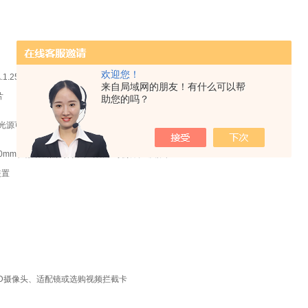
欢迎您！
.A.1.25阿贝聚光镜可调中带可变光栏及滤
来自局域网的朋友！有什么可以帮
片
助您的吗？
,光源可调,柯勒照明
30mm粗微动调焦机构带粗动张力锁紧装置及限位
装置
CD摄像头、适配镜或选购视频拦截卡