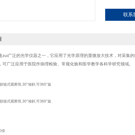
联系
绍
途zui广泛的光学仪器之一，它应用了光学原理的显微放大技术，对采集
，可广泛应用于医院作病理检验、常规化验和医学教学各科学研究领域。
铰链式观察筒,30°倾斜,可360°旋
铰链式观察筒,30°倾斜,可360°旋
00倍