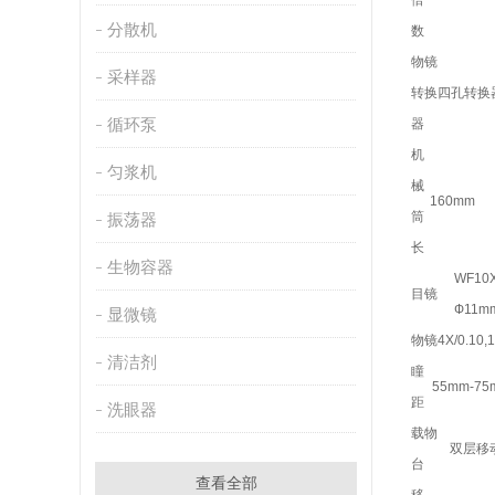
倍
分散机
数
物镜
采样器
转换
四孔转换
循环泵
器
机
匀浆机
械
160mm
筒
振荡器
长
生物容器
WF10X
目镜
Ф11m
显微镜
物镜
4X/0.10,1
清洁剂
瞳
55mm-75
距
洗眼器
载物
双层移动
台
查看全部