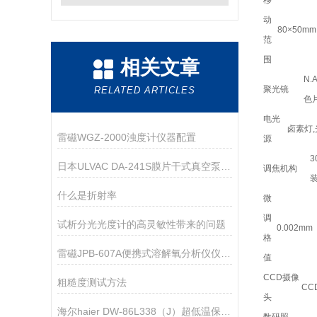
移
动
80×50mm
范
围
相关文章
N
聚光镜
RELATED ARTICLES
色
电光
卤素灯
雷磁WGZ-2000浊度计仪器配置
源
日本ULVAC DA-241S膜片干式真空泵技术参数
调焦机构
什么是折射率
微
调
试析分光光度计的高灵敏性带来的问题
0.002mm
格
雷磁JPB-607A便携式溶解氧分析仪仪器配置
值
CCD摄像
粗糙度测试方法
C
头
海尔haier DW-86L338（J）超低温保存箱技术资料