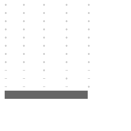
○
○
○
○
○
○
○
○
○
○
○
○
○
○
○
○
○
○
○
○
○
○
○
○
○
○
○
○
○
○
○
○
○
○
○
○
○
○
○
○
--
--
○
--
--
--
--
--
○
--
--
--
--
--
○