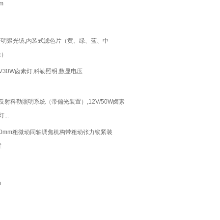
m
齐明聚光镜,内装式滤色片（黄、绿、蓝、中
性）
2V30W卤素灯,科勒照明,数显电压
。
反射科勒照明系统（带偏光装置）,12V/50W卤素
灯...
40mm粗微动同轴调焦机构带粗动张力锁紧装
置
m