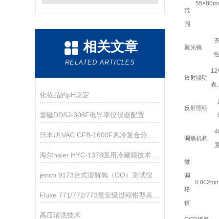
55×80m
范
围
相关文章
聚光镜
RELATED ARTICLES
1
透射照明
表
化妆品的pH测定
反射照明
雷磁DDSJ-308F电导率仪仪器配置
日本ULVAC CFB-1600F风冷复合分子泵技术参数
调焦机构
海尔haier HYC-1378医用冷藏箱技术资料
微
jenco 9173台式溶解氧（DO）测试仪
调
0.002m
格
Fluke 771/772/773毫安级过程钳型表技术资料
值
高压清洗技术