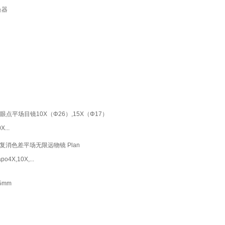
换器
眼点平场目镜10X（Φ26）,15X（Φ17）
X...
复消色差平场无限远物镜 Plan
po4X,10X,...
5mm