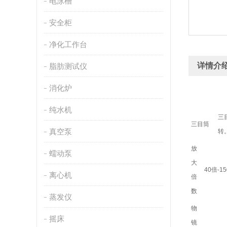
电泳槽
安全柜
净化工作台
详情介
脂肪测试仪
消化炉
纯水机
三
三目筒
真空泵
转
放
蠕动泵
大
40倍-1
离心机
倍
数
蒸发仪
物
摇床
镜