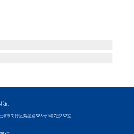
我们
上海市闵行区紫星路588号1幢7层332室
微信