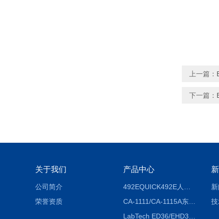
上一篇：
下一篇：
关于我们
产品中心
新
公司简介
492EQUICK492E人体综合测试仪
新
荣誉资质
CA-1111/CA-1115A东京理化EYELA CA-1111/CA-1115A冷却水循环装置
技
LabTech ED36/EHD36智能电热消解仪ED36/EHD36