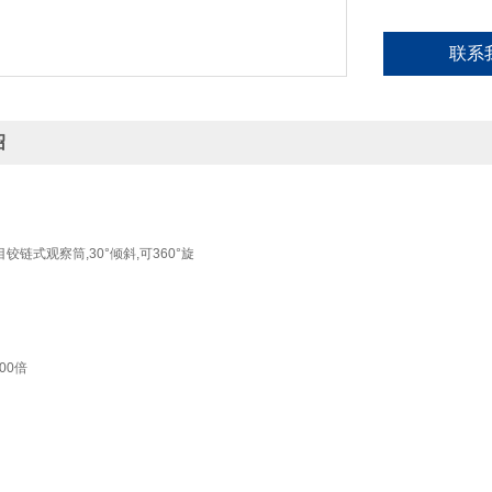
联系
绍
目铰链式观察筒,30°倾斜,可360°旋
。
500倍