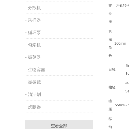
转
六孔转
分散机
换
采样器
器
机
循环泵
械
160mm
匀浆机
筒
长
振荡器
高
生物容器
目镜
10
显微镜
半
物镜
Sa
清洁剂
瞳
55mm-7
洗眼器
距
移
查看全部
动