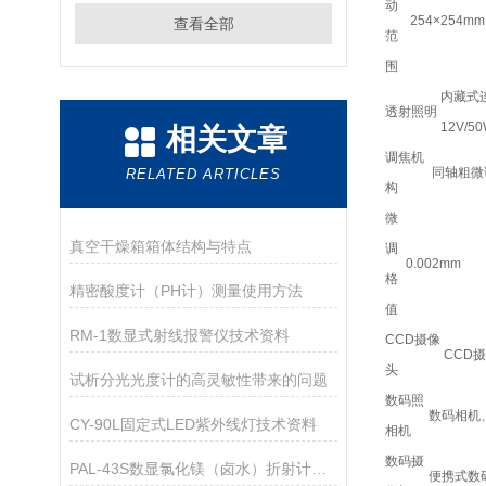
动
254×254mm
查看全部
范
围
内藏式
透射照明
12V/5
相关文章
调焦机
同轴粗微
RELATED ARTICLES
构
微
真空干燥箱箱体结构与特点
调
0.002mm
格
精密酸度计（PH计）测量使用方法
值
RM-1数显式射线报警仪技术资料
CCD摄像
CCD
头
试析分光光度计的高灵敏性带来的问题
数码照
数码相机
CY-90L固定式LED紫外线灯技术资料
相机
数码摄
PAL-43S数显氯化镁（卤水）折射计应用指导
便携式数