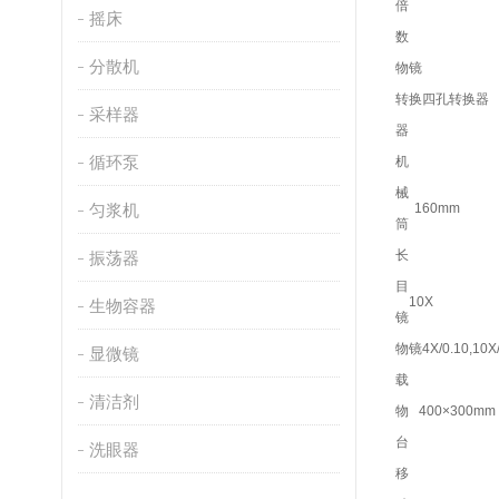
倍
摇床
数
分散机
物镜
转换
四孔转换器
采样器
器
循环泵
机
械
匀浆机
160mm
筒
长
振荡器
目
10X
生物容器
镜
物镜
4X/0.10,10X/
显微镜
载
清洁剂
物
400×300mm
台
洗眼器
移