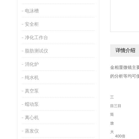
电泳槽
安全柜
净化工作台
详情介绍
脂肪测试仪
消化炉
金相显微镜主
的分析等均可
纯水机
真空泵
三
蠕动泵
目
三目
筒
离心机
放
蒸发仪
大
400倍