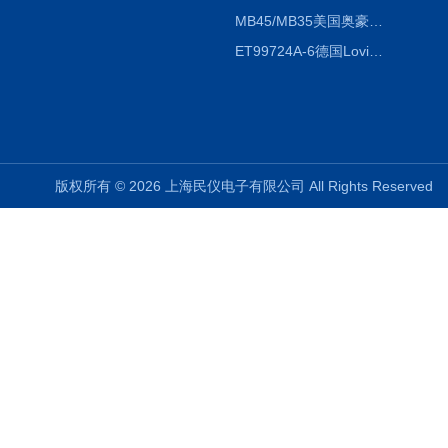
MB45/MB35美国奥豪斯OHAUS MB45/MB35卤素红外水分测定仪
ET99724A-6德国Lovibond ET99724A-6微电脑BOD测定仪
版权所有 © 2026 上海民仪电子有限公司 All Rights Reserve