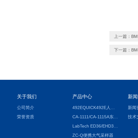
上一篇：
B
下一篇：
B
关于我们
产品中心
新闻
公司简介
492EQUICK492E人体综合测试仪
新闻
荣誉资质
CA-1111/CA-1115A东京理化EYELA CA-1111/CA-1115A冷却水循环装置
技术
LabTech ED36/EHD36智能电热消解仪ED36/EHD36
ZC-Q便携大气采样器