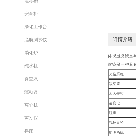
电泳槽
安全柜
净化工作台
详情介绍
脂肪测试仪
消化炉
体视显微镜是
微镜是一种具
纯水机
光路系统
真空泵
观察筒
蠕动泵
放大倍数
变倍比
离心机
曈距
蒸发仪
视场直径
摇床
照明系统