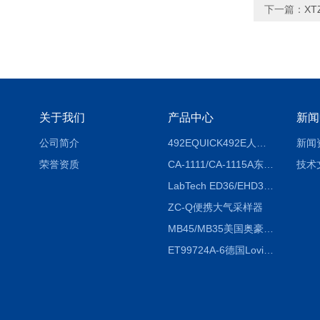
下一篇：
X
关于我们
产品中心
新闻
公司简介
492EQUICK492E人体综合测试仪
新闻
荣誉资质
CA-1111/CA-1115A东京理化EYELA CA-1111/CA-1115A冷却水循环装置
技术
LabTech ED36/EHD36智能电热消解仪ED36/EHD36
ZC-Q便携大气采样器
MB45/MB35美国奥豪斯OHAUS MB45/MB35卤素红外水分测定仪
ET99724A-6德国Lovibond ET99724A-6微电脑BOD测定仪