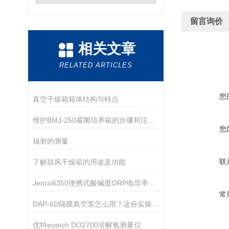
留言询价
相关文章
RELATED ARTICLES
您
真空干燥箱箱体结构与特点
维护BMJ-250霉菌培养箱的步骤和注意事项如下
您
辐射的测量
联
了解鼓风干燥箱的用途及功能
Jenco6350便携式酸碱度ORP电导率TDS盐度测试仪
常
DAP-6D隔膜真空泵怎么用？这份实操指南帮你吃透细节
优特eutech DO2700溶解氧测量仪