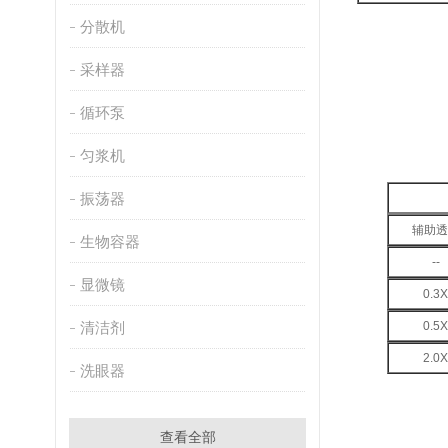
分散机
采样器
循环泵
匀浆机
振荡器
辅助透
生物容器
--
显微镜
0.3X
清洁剂
0.5X
2.0X
洗眼器
查看全部