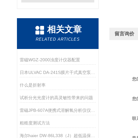
相关文章
留言询价
RELATED ARTICLES
雷磁WGZ-2000浊度计仪器配置
日本ULVAC DA-241S膜片干式真空泵技术参数
您
什么是折射率
试析分光光度计的高灵敏性带来的问题
您
雷磁JPB-607A便携式溶解氧分析仪仪器配置
联
粗糙度测试方法
海尔haier DW-86L338（J）超低温保存箱技术资料