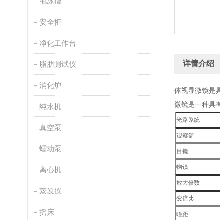
电泳槽
安全柜
净化工作台
详情介绍
脂肪测试仪
消化炉
体视显微镜是
微镜是一种具
纯水机
光路系统
真空泵
观察筒
蠕动泵
目镜
物镜
离心机
放大倍数
蒸发仪
变倍比
摇床
曈距