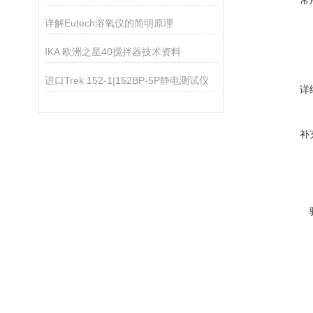
常
详解Eutech溶氧仪的简明原理
IKA 欧洲之星40搅拌器技术资料
进口Trek 152-1|152BP-5P静电测试仪
详
补