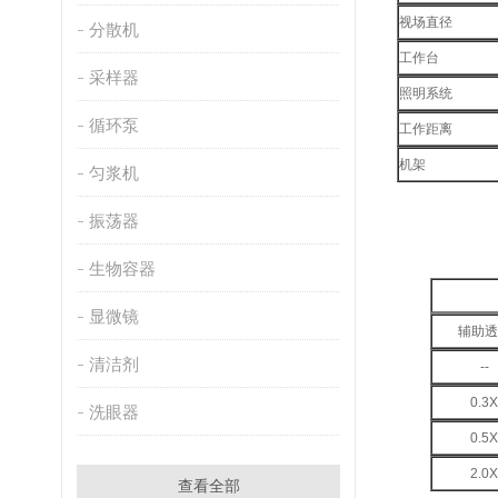
视场直径
分散机
工作台
采样器
照明系统
循环泵
工作距离
机架
匀浆机
振荡器
生物容器
显微镜
辅助透
清洁剂
--
0.3X
洗眼器
0.5X
2.0X
查看全部