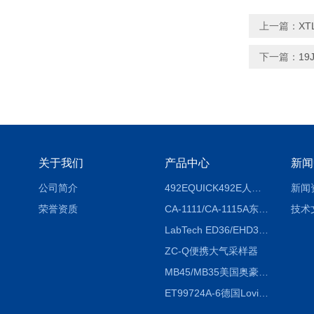
上一篇：
X
下一篇：
1
关于我们
产品中心
新闻
公司简介
492EQUICK492E人体综合测试仪
新闻
荣誉资质
CA-1111/CA-1115A东京理化EYELA CA-1111/CA-1115A冷却水循环装置
技术
LabTech ED36/EHD36智能电热消解仪ED36/EHD36
ZC-Q便携大气采样器
MB45/MB35美国奥豪斯OHAUS MB45/MB35卤素红外水分测定仪
ET99724A-6德国Lovibond ET99724A-6微电脑BOD测定仪