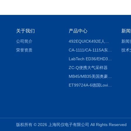
关于我们
产品中心
新闻
公司简介
492EQUICK492E人体综合测试仪
新闻
荣誉资质
CA-1111/CA-1115A东京理化EYELA CA-1111/CA-1115A冷却水循环装置
技术
LabTech ED36/EHD36智能电热消解仪ED36/EHD36
ZC-Q便携大气采样器
MB45/MB35美国奥豪斯OHAUS MB45/MB35卤素红外水分测定仪
ET99724A-6德国Lovibond ET99724A-6微电脑BOD测定仪
版权所有 © 2026 上海民仪电子有限公司 All Rights Reserve