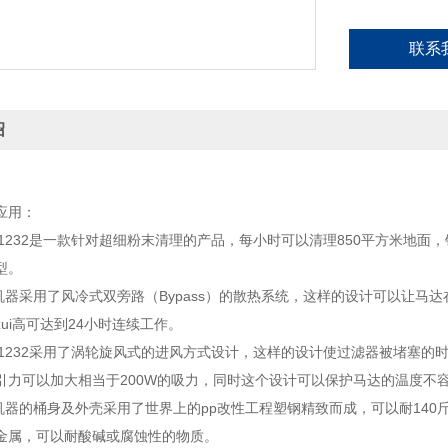
联系
绍
应用：
-1232是一款针对超细粉末清理的产品，每小时可以清理850平方米地
型。
器采用了风冷式双旁路（Bypass）的散热系统，这样的设计可以让马
ui高可达到24小时连续工作。
-1232采用了涡轮旋风式的进风方式设计，这样的设计使过滤器被堵塞的
引力可以加大相当于200W的吸力，同时这个设计可以保护马达的温度不
器的桶身及外壳采用了世界上的pp改性工程塑钢精致而成，可以耐140
金属，可以耐酸碱或腐蚀性的物质。