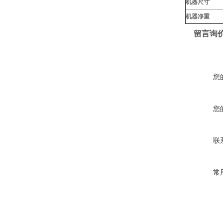
机器尺寸
机器净重
留言询
您
您
联
常