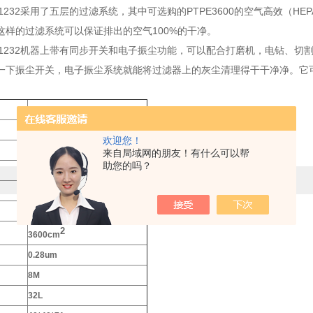
1232采用了五层的过滤系统，其中可选购的PTPE3600的空气高效（HE
%，这样的过滤系统可以保证排出的空气100%的干净。
-1232机器上带有同步开关和电子振尘功能，可以配合打磨机，电钻、
一下振尘开关，电子振尘系统就能将过滤器上的灰尘清理得干干净净。它
GSZ-1232
220V
欢迎您！
3.5HP
来自局域网的朋友！有什么可以帮
助您的吗？
1400W
248mbar
61L/S
2
3600cm
0.28um
8M
32L