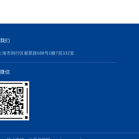
我们
上海市闵行区紫星路588号1幢7层332室
微信