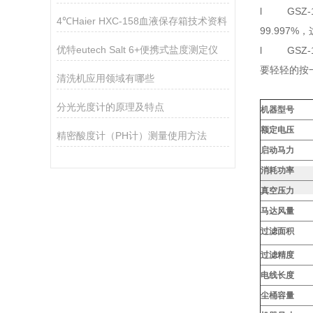
l GSZ-
4℃Haier HXC-158血液保存箱技术资料
99.997
优特eutech Salt 6+便携式盐度测定仪
l GSZ
要轻轻的按
清洗机应用领域有哪些
分光光度计的原理及特点
机器型号
额定电压
精密酸度计（PH计）测量使用方法
启动马力
消耗功率
真空压力
马达风量
过滤面积
过滤精度
电线长度
尘桶容量