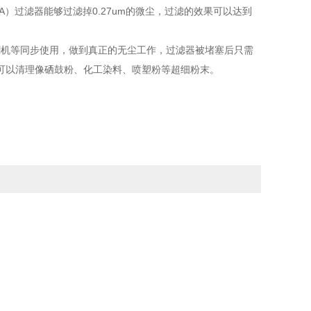
PA）过滤器能够过滤掉0.27um的微尘，过滤的效果可以达到
切割机等同步使用，做到真正的无尘工作，过滤器被堵塞后只需
可以清理像硒鼓粉、化工染料、喷塑粉等超细粉末。