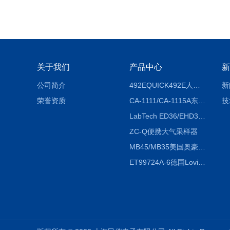
关于我们
产品中心
新
公司简介
492EQUICK492E人体综合测试仪
新
荣誉资质
CA-1111/CA-1115A东京理化EYELA CA-1111/CA-1115A冷却水循环装置
技
LabTech ED36/EHD36智能电热消解仪ED36/EHD36
ZC-Q便携大气采样器
MB45/MB35美国奥豪斯OHAUS MB45/MB35卤素红外水分测定仪
ET99724A-6德国Lovibond ET99724A-6微电脑BOD测定仪