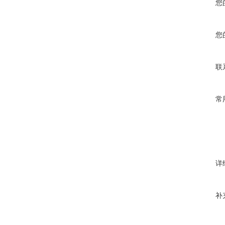
您
您
联
常
详
补