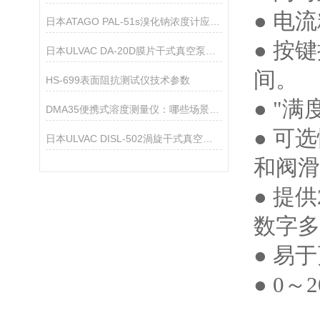
● 电流
日本ATAGO PAL-51s溴化钠浓度计应用指导
● 按
日本ULVAC DA-20D膜片干式真空泵技术参数
间。
HS-699表面阻抗测试仪技术参数
● "
DMA35便携式溶度测量仪：哪些场景，它都能精准“拿捏”？
● 可
日本ULVAC DISL-502渦旋干式真空泵技术参数
和阀滑
● 提
数字多
● 易
● 0～