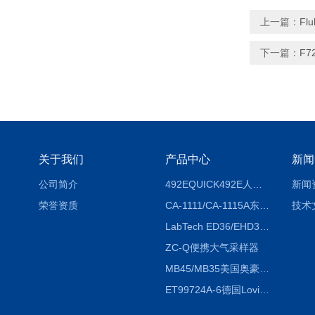
上一篇：
Fl
下一篇：
F
关于我们
产品中心
新闻
公司简介
492EQUICK492E人体综合测试仪
新闻
荣誉资质
CA-1111/CA-1115A东京理化EYELA CA-1111/CA-1115A冷却水循环装置
技术
LabTech ED36/EHD36智能电热消解仪ED36/EHD36
ZC-Q便携大气采样器
MB45/MB35美国奥豪斯OHAUS MB45/MB35卤素红外水分测定仪
ET99724A-6德国Lovibond ET99724A-6微电脑BOD测定仪