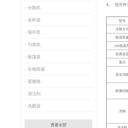
4、 也可
分散机
采样器
型号
冷阱方
循环泵
除湿容
匀浆机
zui低温
温度设
振荡器
显示
生物容器
安全功
显微镜
附属功
清洁剂
洗眼器
另购
查看全部
冷冻机