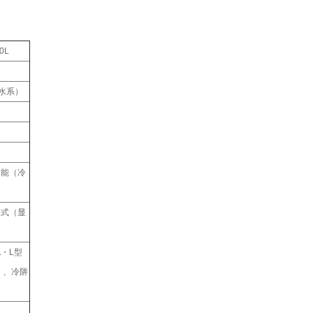
0L
（水系）
功能（冷
模式（显
・L型
用）、冷阱