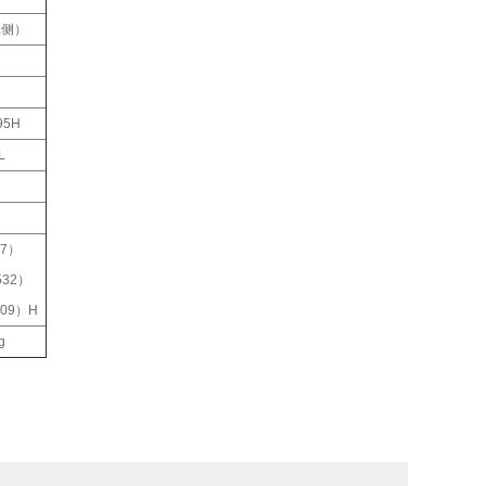
元侧）
95H
L
77）
532）
009）H
g