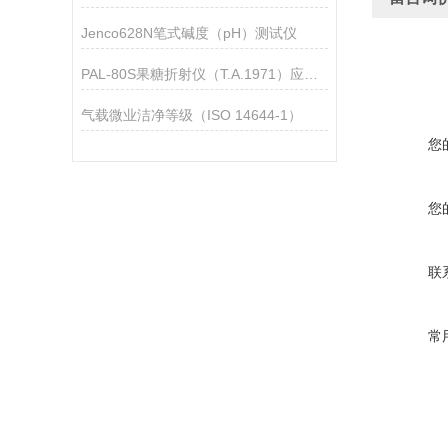
Jenco628N笔式碱度（pH）测试仪
PAL-80S果糖折射仪（T.A.1971）应用指导
气载微业洁净等级（ISO 14644-1）
您
您
联
常