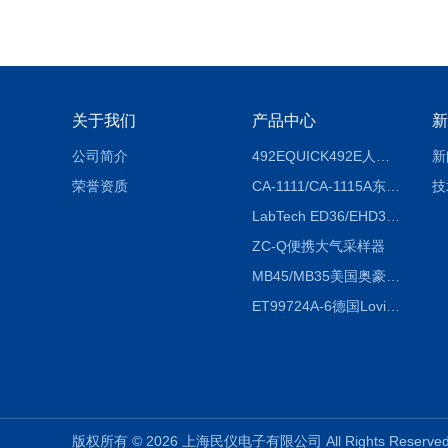
关于我们
产品中心
新
公司简介
492EQUICK492E人体综合测试仪
新
荣誉资质
CA-1111/CA-1115A东京理化EYELA CA-1111/CA-1115A冷却水循环装置
技
LabTech ED36/EHD36智能电热消解仪ED36/EHD36
ZC-Q便携大气采样器
MB45/MB35美国奥豪斯OHAUS MB45/MB35卤素红外水分测定仪
ET99724A-6德国Lovibond ET99724A-6微电脑BOD测定仪
版权所有 © 2026 上海民仪电子有限公司 All Rights Reser