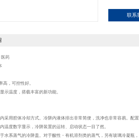
联系
绍
：医药
本
效率高，可控性好。
字显示温度，搭载丰富的新功能。
槽内采用腔体冷却方式。冷阱内液体排出非常简便，洗净也非常容易。配
槽内温度数字显示，冷阱装置的运转、启动状态一目了然。
用于水系蒸气的冷阱盖。对于酸性・有机溶剂类的蒸气，另有玻璃冷凝瓶