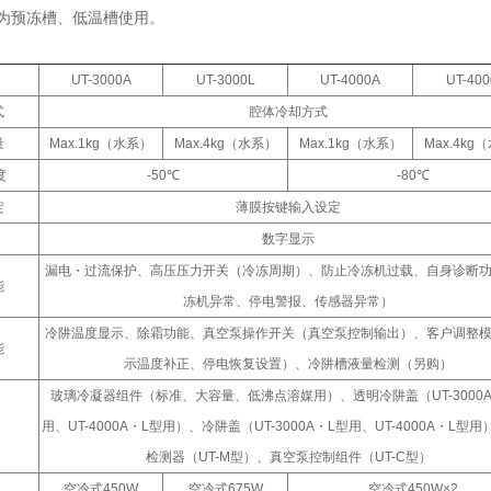
作为预冻槽、低温槽使用。
UT-3000A
UT-3000L
UT-4000A
UT-400
式
腔体冷却方式
量
Max.1kg（水系）
Max.4kg（水系）
Max.1kg（水系）
Max.4kg
度
-50℃
-80℃
定
薄膜按键输入设定
数字显示
漏电・过流保护、高压压力开关（冷冻周期）、防止冷冻机过载、自身诊断
能
冻机异常、停电警报、传感器异常）
冷阱温度显示、除霜功能、真空泵操作开关（真空泵控制输出）、客户调整
能
示温度补正、停电恢复设置）、冷阱槽液量检测（另购）
玻璃冷凝器组件（标准、大容量、低沸点溶媒用）、透明冷阱盖（UT-3000A
用、UT-4000A・L型用）、冷阱盖（UT-3000A・L型用、UT-4000A・L型
检测器（UT-M型）、真空泵控制组件（UT-C型）
空冷式450W
空冷式675W
空冷式450W×2