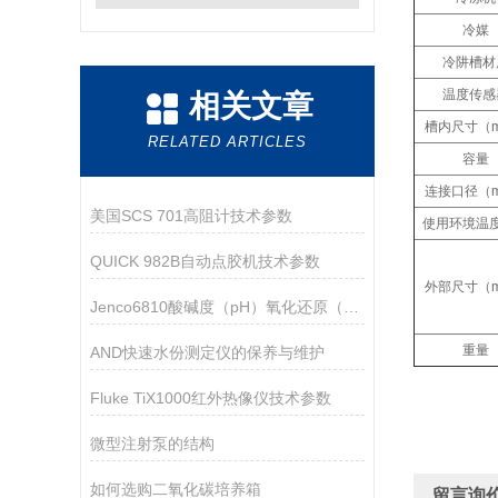
冷媒
冷阱槽材
温度传感
相关文章
槽内尺寸（
RELATED ARTICLES
容量
连接口径（
美国SCS 701高阻计技术参数
使用环境温
QUICK 982B自动点胶机技术参数
外部尺寸（
Jenco6810酸碱度（pH）氧化还原（ORP）温度测试仪
重量
AND快速水份测定仪的保养与维护
Fluke TiX1000红外热像仪技术参数
微型注射泵的结构
如何选购二氧化碳培养箱
留言询