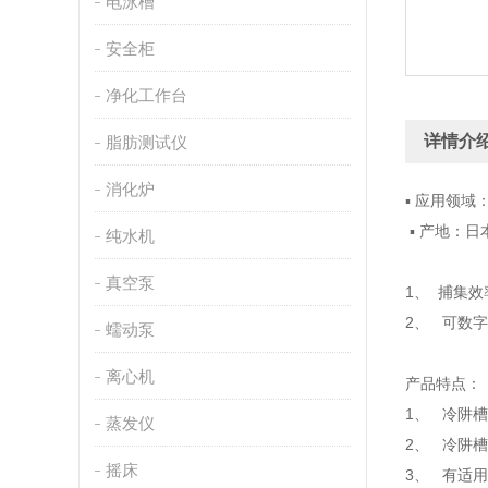
电泳槽
安全柜
净化工作台
详情介
脂肪测试仪
消化炉
▪ 应用领域
▪ 产地：日
纯水机
真空泵
1、 捕集
2、 可数
蠕动泵
离心机
产品特点：
1、 冷阱
蒸发仪
2、 冷阱
摇床
3、 有适