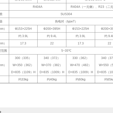
R404A
R404A（一元侧）、R23（二
质
SUS304
器
热电对（typeT）
mm）
Ф153×225H
Ф200×395H
Ф153×225H
Ф200×3
约 3.9L
约 9.4L
约 3.9L
约 9.4
mm）
17.3
22
17.3
22
度范围
5~35℃
300（335）
340（372）
330（362）
340（3
mm）
W×350（362）
W×370（382）
W×470（482）
W×550（
D×835（1109）H
D×835（1009）H
D×835（1009）H
D×835（1
约33kg
约40kg
约60kg
约65k
价