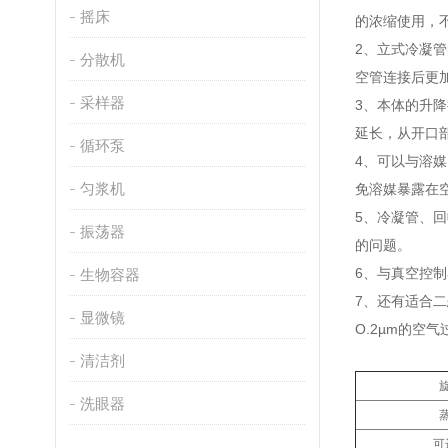
摇床
的浓缩使用，
2、立式冷凝
分散机
空管连接后更
采样器
3、本体的升
延长，从开口部
循环泵
4、可以与溶媒
匀浆机
免溶媒暴露在
5、冷凝管、
振荡器
的问题。
6、与真空控
生物容器
7、还有适合二
显微镜
O.2µm的空
清洁剂
洗眼器
可