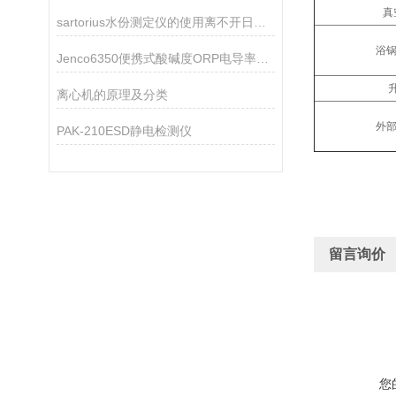
真
sartorius水份测定仪的使用离不开日常的保养
浴锅
Jenco6350便携式酸碱度ORP电导率TDS盐度测试仪
离心机的原理及分类
外部
PAK-210ESD静电检测仪
留言询价
您