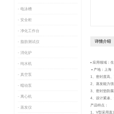
电泳槽
安全柜
净化工作台
详情介绍
脂肪测试仪
消化炉
▪ 应用领域：
纯水机
▪ 产地：上海
真空泵
1、密封度高
2、蒸发能力强
蠕动泵
3、密封垫防
离心机
4、设计紧凑
产品特点：
蒸发仪
1、V型采用