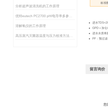
标准
分析超声波清洗机的工作原理
优特eutech PC2700 pH/电导率多参数测量仪
进水TDS=2
溶解氧仪的工作原理
GPD＝加仑
进水水质将
高压蒸汽灭菌器温度与压力校准方法的比较分析
PF：预过滤
留言询价
您