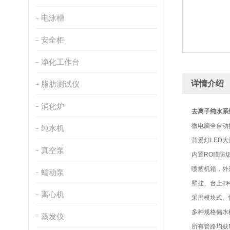
电泳槽
安全柜
净化工作台
详情介绍
脂肪测试仪
消化炉
去离子纯水系
微电脑全自动
纯水机
背景灯LED
真空泵
内置RO膜防
喷塑机箱，外
蠕动泵
壁挂、台上2
离心机
采用模块式、
多种规格储水
蒸发仪
所有管路均获