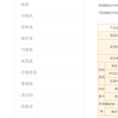
摇床
美国陶氏DO
*美国陶氏D
分散机
采样器
产品
系统
循环泵
应用
匀浆机
进水
振荡器
预处
纯化
生物容器
RO反
系统
后置
显微镜
电
DI去
清洁剂
离子
电
水指
颗粒物（>
洗眼器
标
微生