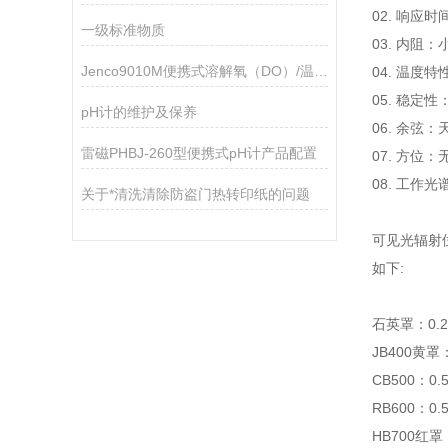
02. 响应
一级标准物质
03. 内阻：
Jenco9010M便携式溶解氧（DO）/温度测试仪
04. 温度
05. 稳定
pH计的维护及保养
06. 余弦：
雷磁PHBJ-260型便携式pH计产品配置
07. 方位：
08. 工作
关于*清洗清除防盗门热转印纸的问题
可见光辐射位
如下:
石英罩：0.28
JB400黄罩
CB500：0.
RB600：0.
HB700红罩