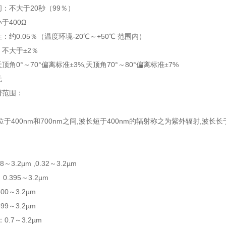
时间：不大于20秒（99％）
小于400Ω
特性：约0.05％（温度环境-20℃～+50℃ 范围内）
性：不大于±2％
天顶角0°～70°偏离标准±3%,天顶角70°～80°偏离标准±7%
无
光谱范围：
于400nm和700nm之间,波长短于400nm的辐射称之为紫外辐射,波长
～3.2µm ,0.32～3.2µm
：0.395～3.2µm
500～3.2µm
599～3.2µm
：0.7～3.2µm