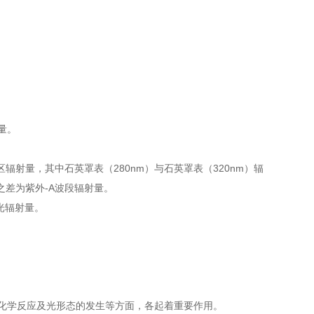
射量。
区辐射量，其中石英罩表（280nm）与石英罩表（320nm）辐
量之差为紫外-A波段辐射量。
见光辐射量。
化学反应及光形态的发生等方面，各起着重要作用。