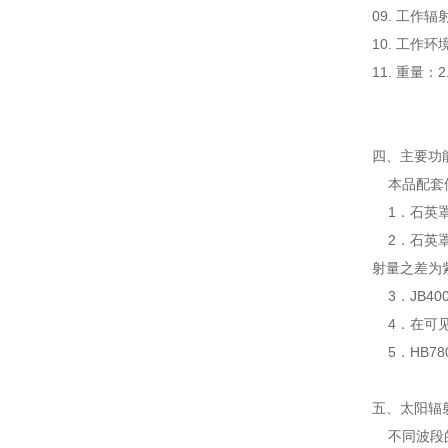
09. 工作辐
10. 工作环
11. 重量：2
四、主要
本品配套使
1．石英罩
2．石英罩表
射量之差为紫
3．JB4
4．在可见光
5．HB7
五、太阳辐
不同波段的