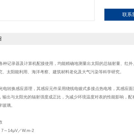
联系
绍
种记录器及计算机配接使用，均能精确地测量出太阳的总辐射量、红外
究、太阳能利用、海洋考察、建筑材料老化及大气污染等科学研究。
电转换感应原理，其感应元件采用绕线电镀式多接点热电堆，其感应面涂
，输出与太阳光的辐射强度成正比，为减少环境温度对表的性能影响，配
学玻璃。
参数
：7～14μV／W.m-2