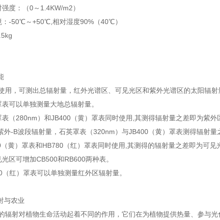
射强度：（0～1.4KW/m2）
境：-50℃～+50℃,相对湿度90%（40℃）
.5kg
功能
用，可测出总辐射量，红外光谱区、可见光区和紫外光谱区的太阳辐
表可以单独测量大地总辐射量。
（280nm）和JB400（黄）罩表同时使用,其测得辐射量之差即为紫外
外-B波段辐射量，石英罩表（320nm）与JB400（黄）罩表测得辐射
00（黄）罩表和HB780（红）罩表同时使用,其测得的辐射量之差即为可
区可增加CB500和RB600两种表。
80（红）罩表可以单独测量红外区辐射量。
射与农业
辐射对植物生命活动起着不同的作用，它们在为植物提供热量、参与光