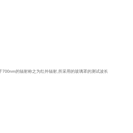
长于700nm的辐射称之为红外辐射,所采用的玻璃罩的测试波长