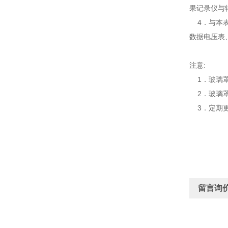
果记录仪与
4．与本表
数据电压表
注意:
1．玻璃
2．玻璃罩
3．定期更
留言询