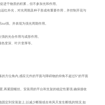
，可促进干物质的积累，但不参加光和作用。
80µm的远红外光，对光周期及种子形成有重要作用，并控制开花与
用zui强。并表现为强光周期作用。
为次强的光合作用与成形作用。
、颜色变深、叶片变厚等。
的方位角内,感应元件的平面与障碍物的仰角不超过5°的平面
置,再紧固螺丝。安装用的平台和支架的稳定性要强,确保接收
固定到安装架上,以减少断裂或在有风天发生断线的情况.如