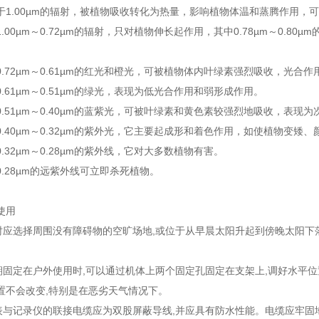
于1.00µm的辐射，被植物吸收转化为热量，影响植物体温和蒸腾作用
.00µm～0.72µm的辐射，只对植物伸长起作用，其中0.78µm～0.
。
.72µm～0.61µm的红光和橙光，可被植物体内叶绿素强烈吸收，光合作
.61µm～0.51µm的绿光，表现为低光合作用和弱形成作用。
0.51µm～0.40µm的蓝紫光，可被叶绿素和黄色素较强烈地吸收，表现
0.40µm～0.32µm的紫外光，它主要起成形和着色作用，如使植物变矮
.32µm～0.28µm的紫外线，它对大多数植物有害。
.28µm的远紫外线可立即杀死植物。
使用
应选择周围没有障碍物的空旷场地,或位于从早晨太阳升起到傍晚太阳下落
固定在户外使用时,可以通过机体上两个固定孔固定在支架上,调好水平位
置不会改变,特别是在恶劣天气情况下。
与记录仪的联接电缆应为双股屏蔽导线,并应具有防水性能。电缆应牢固地