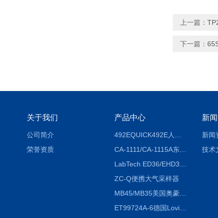
上一篇：
TP
下一篇：
6
关于我们
产品中心
新闻
公司简介
492EQUICK492E人体综合测试仪
新闻
荣誉资质
CA-1111/CA-1115A东京理化EYELA CA-1111/CA-1115A冷却水循环装置
技术
LabTech ED36/EHD36智能电热消解仪ED36/EHD36
ZC-Q便携大气采样器
MB45/MB35美国奥豪斯OHAUS MB45/MB35卤素红外水分测定仪
ET99724A-6德国Lovibond ET99724A-6微电脑BOD测定仪