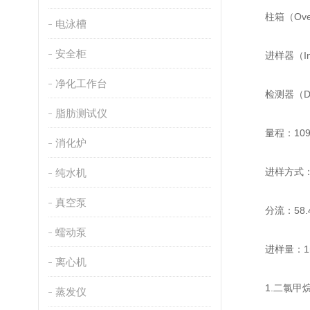
柱箱（Ove
电泳槽
安全柜
进样器（Inje
净化工作台
检测器（Dete
脂肪测试仪
量程：10
消化炉
进样方式：
纯水机
真空泵
分流：58.4m
蠕动泵
进样量：1m
离心机
1.二氯甲
蒸发仪