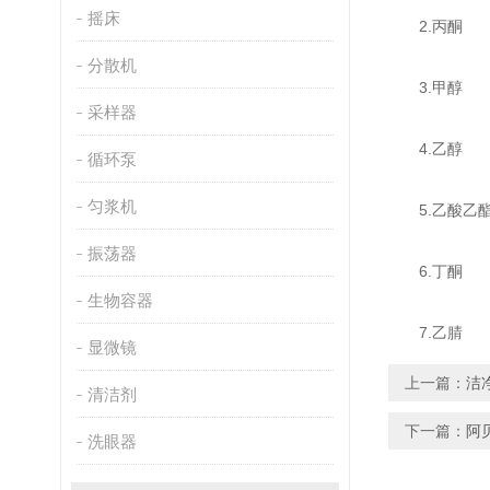
摇床
2.丙酮
分散机
3.甲醇
采样器
4.乙醇
循环泵
匀浆机
5.乙酸乙
振荡器
6.丁酮
生物容器
7.乙腈
显微镜
上一篇：
洁
清洁剂
下一篇：
阿
洗眼器