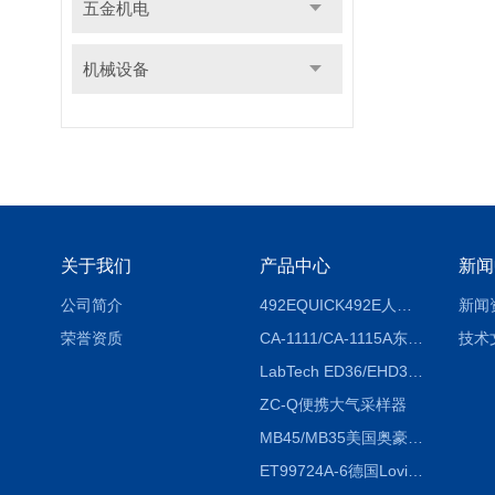
五金机电
机械设备
关于我们
产品中心
新闻
公司简介
492EQUICK492E人体综合测试仪
新闻
荣誉资质
CA-1111/CA-1115A东京理化EYELA CA-1111/CA-1115A冷却水循环装置
技术
LabTech ED36/EHD36智能电热消解仪ED36/EHD36
ZC-Q便携大气采样器
MB45/MB35美国奥豪斯OHAUS MB45/MB35卤素红外水分测定仪
ET99724A-6德国Lovibond ET99724A-6微电脑BOD测定仪