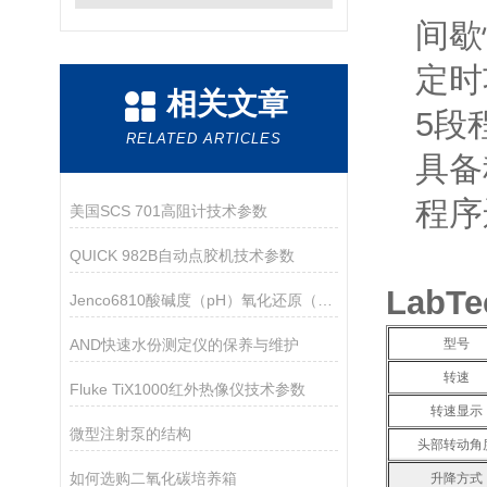
间歇
定时
相关文章
5段
RELATED ARTICLES
具备
程序
美国SCS 701高阻计技术参数
QUICK 982B自动点胶机技术参数
LabTe
Jenco6810酸碱度（pH）氧化还原（ORP）温度测试仪
AND快速水份测定仪的保养与维护
型号
转速
Fluke TiX1000红外热像仪技术参数
转速显示
微型注射泵的结构
头部转动角
如何选购二氧化碳培养箱
升降方式