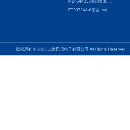
MB45/MB35美国奥豪斯OHAUS MB45/MB35卤素红外水分测定仪
ET99724A-6德国Lovibond ET99724A-6微电脑BOD测定仪
版权所有 © 2026 上海民仪电子有限公司 All Rights Reserve