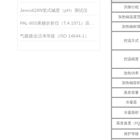
升降行程
Jenco628N笔式碱度（pH）测试仪
加热锅温度
PAL-80S果糖折射仪（T.A.1971）应用指导
加热锅材
气载微业洁净等级（ISO 14644-1）
控温方式
控温精度
加热功率
加热锅容
蒸发容量
冷凝器
冷凝面积
蒸发速度（H
2
保护等级