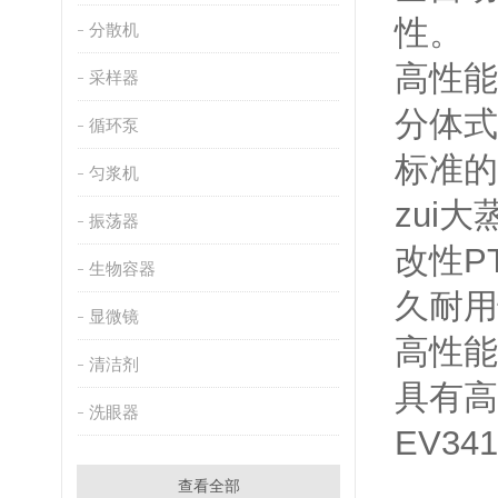
性
分散机
高性
采样器
分体
循环泵
标准
匀浆机
zui
振荡器
改性P
生物容器
久耐
显微镜
高性
清洁剂
具有
洗眼器
EV34
查看全部