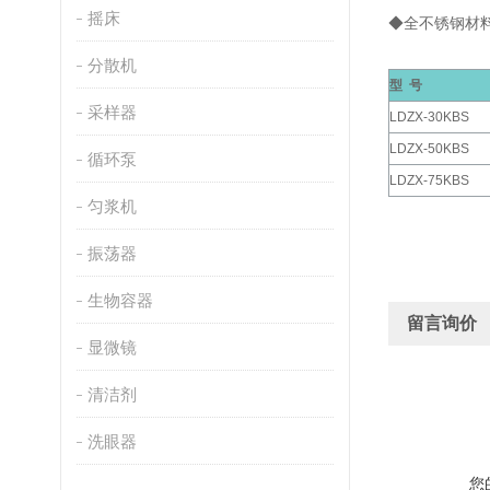
摇床
◆全不锈钢材
分散机
型 号
采样器
LDZX-30KBS
LDZX-50KBS
循环泵
LDZX-75KBS
匀浆机
振荡器
生物容器
留言询价
显微镜
清洁剂
洗眼器
您