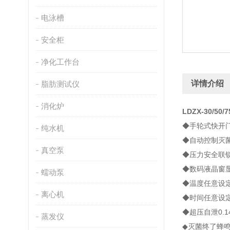
电泳槽
安全柜
净化工作台
详情介绍
脂肪测试仪
消化炉
LDZX-30/5
◆手轮式快开
纯水机
◆自动控制灭
真空泵
◆压力安全联
◆数码液晶窗
蠕动泵
◆温度任意设定（
离心机
◆时间任意设定
◆超压自泄0.145
蒸发仪
◆灭菌终了蜂