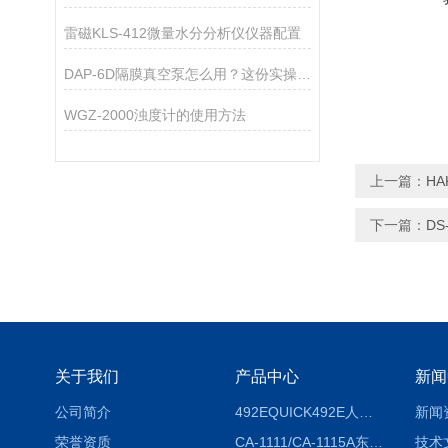
雷磁KLS-412微量水分分析仪仪器配置
DAP-6D隔膜真空泵怎么用？这份实操指南帮你吃透细节
WGZ-2000浊度计的使用方法
上一篇：
HA
下一篇：
DS
关于我们
产品中心
新闻
公司简介
492EQUICK492E人体综合测试仪
新闻
荣誉资质
CA-1111/CA-1115A东京理化EYELA CA-1111/CA-1115A冷却水循环装置
技术