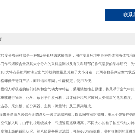
联系
绍
气溶胶粒度分布采样器是一种9级多孔联级式撞击器，用作测量环境中各种固体和液体气
部门作气溶胶含量及其大小分布的采样监测以及有关科研部门作气溶胶的采样研究，为
的zui大特点是能同时测定出气溶胶的数量及其粒子大小分布，此两参数是判定空气状
价格却低于进口产品，而且结构牢固，性能稳定，使用方便。
是模拟人呼吸道的解剖结构和空气动力学特征，采用惯性撞击原理，将悬浮于空气中的
称重或进行物理、化学、放射学性质分析，以评价环境气溶胶对人类健康的危害程度
撞击器、采集板、前分离器、主机（流量计）及三脚架组成。
器撞击器是由八级铝合金圆盘及一级过滤器构成，圆盘间有密封胶圈，用三个弹簧挂钩固
当空气抽入时，由于孔径逐级减小，气流速度逐级增高，不同大小的粒子按空气动力特
速度和上级的截阻状况。第八级是备用过滤器，可装φ80mm滤膜，没有收集到的亚微