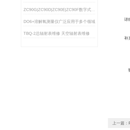
ZC90G|ZC90D|ZC90E|ZC90F数字式高阻计
详
DO6+溶解氧测量仪广泛应用于多个领域
TBQ-2总辐射表维修 天空辐射表维修
补
上一篇：