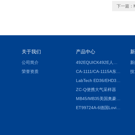
下一篇：
关于我们
产品中心
新
公司简介
492EQUICK492E人体综合测试仪
新
荣誉资质
CA-1111/CA-1115A东京理化EYELA CA-1111/CA-1115A冷却水循环装置
技
LabTech ED36/EHD36智能电热消解仪ED36/EHD36
ZC-Q便携大气采样器
MB45/MB35美国奥豪斯OHAUS MB45/MB35卤素红外水分测定仪
ET99724A-6德国Lovibond ET99724A-6微电脑BOD测定仪