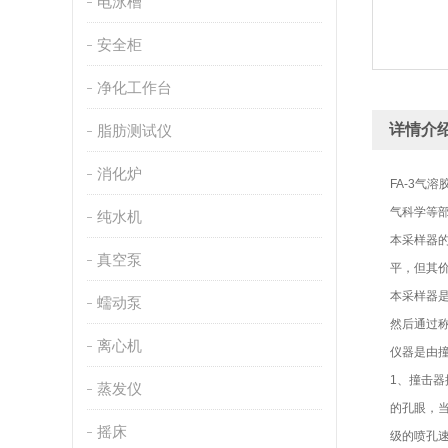
电泳槽
安全柜
净化工作台
详情介
脂肪测试仪
消化炉
FA-3
气科学等
纯水机
本采样器
真空泵
平，但其
本采样器
蠕动泵
然后通过
离心机
仪器是由
1、撞击
蒸发仪
的孔眼，
摇床
级的喷孔