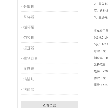
2、前分离
分散机
室。这种
采样器
3、主机每
循环泵
采集粒子
匀浆机
0级 9.0-10
5级 1.1-2
振荡器
原理：撞
生物容器
捕获率：1
采样流量：28
显微镜
电源：220
体积：撞击器
清洁剂
重量：5K
洗眼器
查看全部