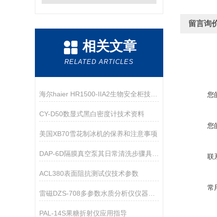
留言询
相关文章
RELATED ARTICLES
海尔haier HR1500-IIA2生物安全柜技术参数
您
CY-D50数显式黑白密度计技术资料
您
美国XB70雪花制冰机的保养和注意事项
DAP-6D隔膜真空泵其日常清洗步骤具体是如何的呢？
联
ACL380表面阻抗测试仪技术参数
常
雷磁DZS-708多参数水质分析仪仪器配置
PAL-14S果糖折射仪应用指导