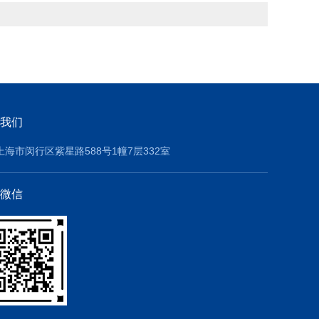
我们
上海市闵行区紫星路588号1幢7层332室
微信