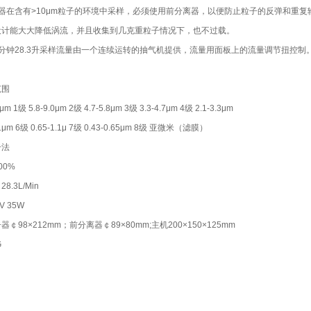
器在含有>10μm粒子的环境中采样，必须使用前分离器，以便防止粒子的反弹和重复输
设计能大大降低涡流，并且收集到几克重粒子情况下，也不过载。
分钟28.3升采样流量由一个连续运转的抽气机提供，流量用面板上的流量调节扭控制
范围
μm 1级 5.8-9.0μm 2级 4.7-5.8μm 3级 3.3-4.7μm 4级 2.1-3.3μm
.1μm 6级 0.65-1.1μ 7级 0.43-0.65μm 8级 亚微米（滤膜）
击法
00%
.3L/Min
V 35W
￠98×212mm；前分离器￠89×80mm;主机200×150×125mm
G