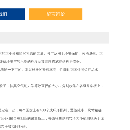
我们
留言询价
溶胶的大小分布情况和总的含量。可广泛用于环境保护、劳动卫生、大
评价环境空气污染的程度及其治理措施提供科学依据。
况所缺一不可的。本采样器的扑获率高，性能达到国外同类产品水
粒子，按其空气动力学等效直径的大小，分别收集在各级采集板上，
。
定在一起，每个圆盘上有400个成环形排列，逐级减小，尺寸精确
征分别撞击在相应的采集板上，每级收集到的粒子大小范围取决于该
米粒子被滤膜扑获。