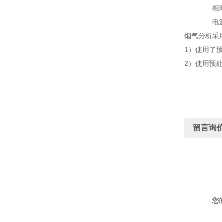
相对湿度
电源电压：
烟气分析采
1）使用了
2）使用预
留言询
您