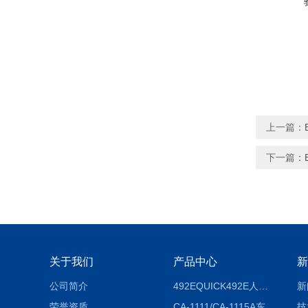
上一篇：
下一篇：
关于我们
产品中心
新
公司简介
492EQUICK492E人体综合测试仪
新
荣誉资质
CA-1111/CA-1115A东京理化EYELA CA-1111/CA-1115A冷却水循环装置
技