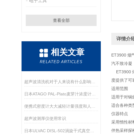
电子工具
查看全部
详情介
相关文章
ET390
RELATED ARTICLES
汽不致冷凝
ET390
度提供了可
超声波清洗机对于人来说有什么影响呢？
适用范围
日本ATAGO PAL-Plato麦芽汁浓度计应用指导
适用于对锅
适合各种类
便携式密度计大大减轻计量强度和人为误差
仪器特点
超声波测厚仪使用常识
采用惰性材
伴热采样探
日本ULVAC DISL-502渦旋干式真空泵技术参数