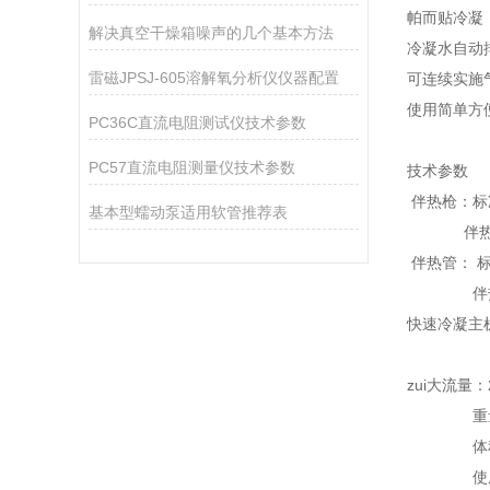
帕而贴冷凝
解决真空干燥箱噪声的几个基本方法
冷凝水自动
雷磁JPSJ-605溶解氧分析仪仪器配置
可连续实施
使用简单方
PC36C直流电阻测试仪技术参数
PC57直流电阻测量仪技术参数
技术参数
伴热枪：标准
基本型蠕动泵适用软管推荐表
伴热温度：
伴热管： 
伴热温度：
快速冷凝主
功耗：
zui大流量：2
重量：1
体积330
使用条件