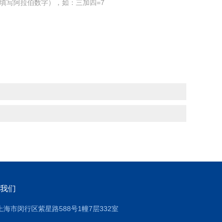
填写阿拉伯数字），如：三加四=7
我们
上海市闵行区紫星路588号1幢7层332室