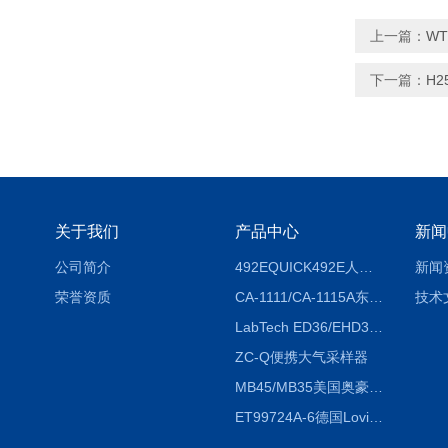
上一篇：
W
下一篇：
H2
关于我们
产品中心
新闻
公司简介
492EQUICK492E人体综合测试仪
新闻
荣誉资质
CA-1111/CA-1115A东京理化EYELA CA-1111/CA-1115A冷却水循环装置
技术
LabTech ED36/EHD36智能电热消解仪ED36/EHD36
ZC-Q便携大气采样器
MB45/MB35美国奥豪斯OHAUS MB45/MB35卤素红外水分测定仪
ET99724A-6德国Lovibond ET99724A-6微电脑BOD测定仪