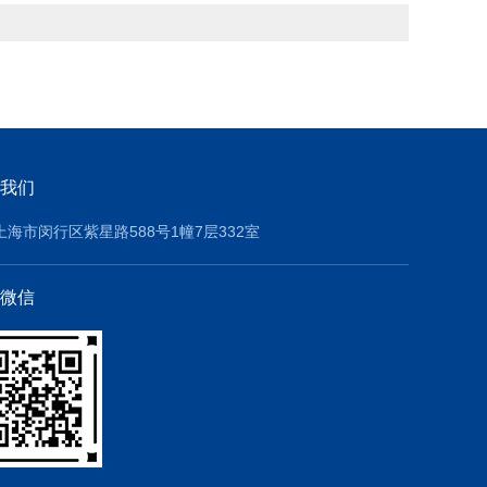
我们
上海市闵行区紫星路588号1幢7层332室
微信