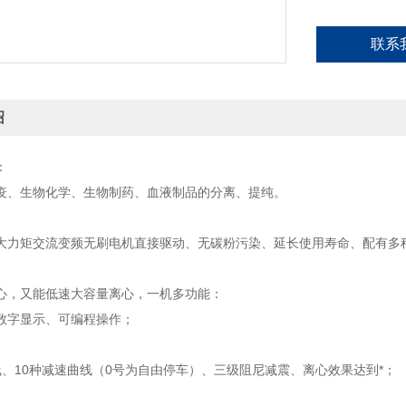
联系
绍
：
疫、生物化学、生物制药、血液制品的分离、提纯。
大力矩交流变频无刷电机直接驱动、无碳粉污染、延长使用寿命、配有多
心，又能低速大容量离心，一机多功能：
数字显示、可编程操作；
线、10种减速曲线（0号为自由停车）、三级阻尼减震、离心效果达到*；