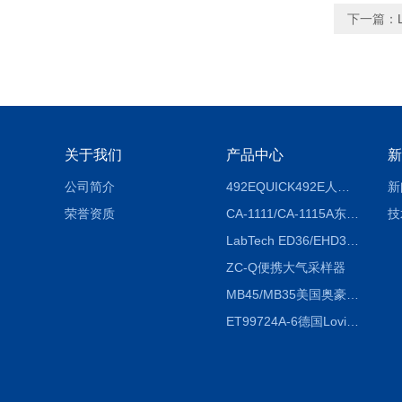
下一篇：
关于我们
产品中心
新
公司简介
492EQUICK492E人体综合测试仪
新
荣誉资质
CA-1111/CA-1115A东京理化EYELA CA-1111/CA-1115A冷却水循环装置
技
LabTech ED36/EHD36智能电热消解仪ED36/EHD36
ZC-Q便携大气采样器
MB45/MB35美国奥豪斯OHAUS MB45/MB35卤素红外水分测定仪
ET99724A-6德国Lovibond ET99724A-6微电脑BOD测定仪