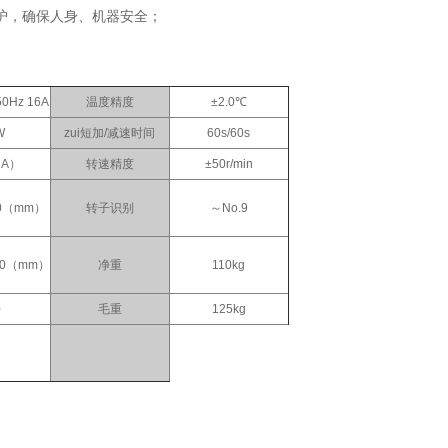
护，确保人身、机器安全；
50Hz 16A
温度精度
±2.0℃
W
zui短加/减速时间
60s/60s
（A）
转速精度
±50r/min
40（mm）
转子识别
～No.9
370（mm）
净重
110kg
0
毛重
125kg