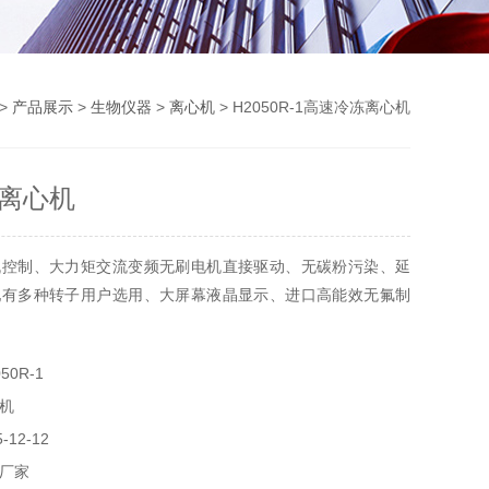
>
产品展示
>
生物仪器
>
离心机
> H2050R-1高速冷冻离心机
离心机
机控制、大力矩交流变频无刷电机直接驱动、无碳粉污染、延
配有多种转子用户选用、大屏幕液晶显示、进口高能效无氟制
又能低速大容量离心，一机多功能：
50R-1
显示、可编程操作；
机
12-12
厂家