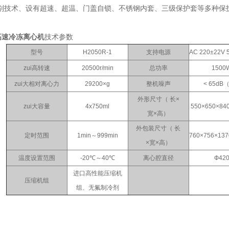
别技术、设有超速、超温、门盖自锁、不锈钢内套、三级保护套等多种保
-1高速冷冻离心机
技术参数
型号
H2050R-1
支持电源
AC 220±22V 
zui高转速
20500r/min
总功率
1500
zui大相对离心力
29200×g
整机噪声
< 65dB
外形尺寸（ 长×
zui大容量
4x750ml
550×650×8
宽×高）
外包装尺寸（ 长
定时范围
1min～999min
760×756×1
×宽×高）
温度设置范围
-20℃～40℃
离心腔直径
Ф42
进口高性能压缩机
压缩机组
组、无氟制冷剂