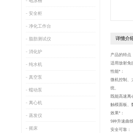
电泳槽
安全柜
净化工作台
详情介
脂肪测试仪
消化炉
产品的特点
适用放射免
纯水机
性能*：
真空泵
微机控制、
统、
蠕动泵
既能高速离
离心机
触模面板、
效果*：
蒸发仪
9种升速曲
摇床
安全可靠：