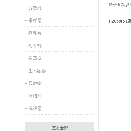
转子自动识
分散机
采样器
H2050R
循环泵
匀浆机
振荡器
生物容器
显微镜
清洁剂
洗眼器
查看全部