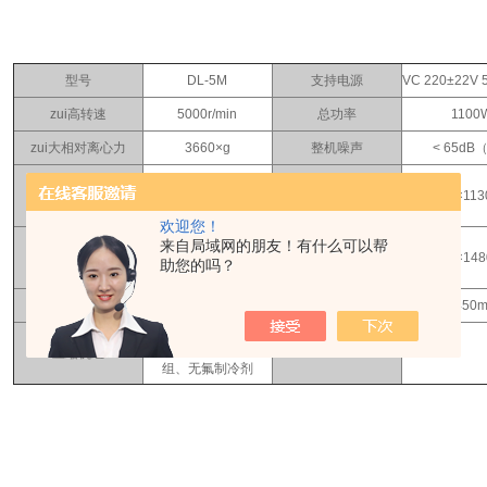
型号
DL-5M
支持电源
VC 220±22V 
zui高转速
5000r/min
总功率
1100
zui大相对离心力
3660×g
整机噪声
< 65dB
外形尺寸（ 长×宽×
zui大容量
4x750ml
580×700×1
高）
欢迎您！
外包装尺寸（ 长×宽×
来自局域网的朋友！有什么可以帮
定时范围
1min～99min
910×730×1
助您的吗？
高）
温度设置范围
-20～40℃
离心腔直径
Ф450
进口高性能压缩机
压缩机组
组、无氟制冷剂