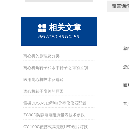
留言询
相关文章
RELATED ARTICLES
您
离心机的原理及分类
您
离心机角转子和水平转子之间的区别
医用离心机技术及选购
联
离心机转子腐蚀的原因
雷磁DDSJ-318型电导率仪仪器配置
常
ZC90D防静电电阻测量表技术参数
CY-100C便携式高亮度LED观片灯技术资料