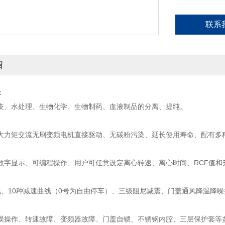
联系
绍
：
疫、水处理、生物化学、生物制药、血液制品的分离、提纯。
大力矩交流无刷变频电机直接驱动、无碳粉污染、延长使用寿命、配有多
数字显示、可编程操作、用户可任意设定离心转速、离心时间、RCF值和
线、10种减速曲线（0号为自由停车）、三级阻尼减震、门盖通风降温降噪
误操作、转速故障、变频器故障、门盖自锁、不锈钢内腔、三层保护套等