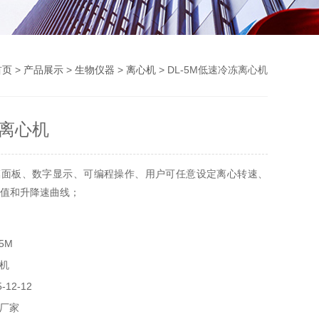
首页
>
产品展示
>
生物仪器
>
离心机
> DL-5M低速冷冻离心机
离心机
模面板、数字显示、可编程操作、用户可任意设定离心转速、
F值和升降速曲线；
10种减速曲线（0号为自由停车）、三级阻尼减震、门盖通风
5M
离心效果达到Z佳；
机
12-12
厂家