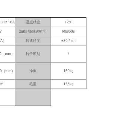
50Hz 16A
温度精度
±2℃
W
zui短加/减速时间
60s/60s
（A）
转速精度
±30r/min
130（mm）
转子识别
/
480（mm）
净重
150kg
mm
毛重
165kg