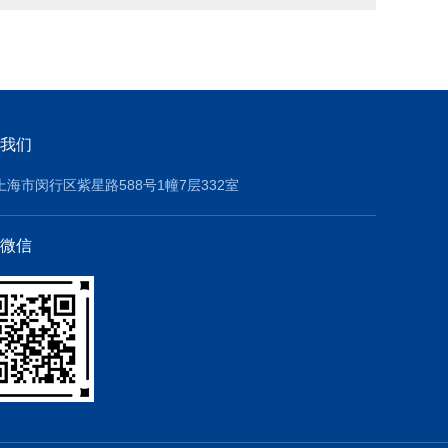
我们
上海市闵行区紫星路588号1幢7层332室
微信