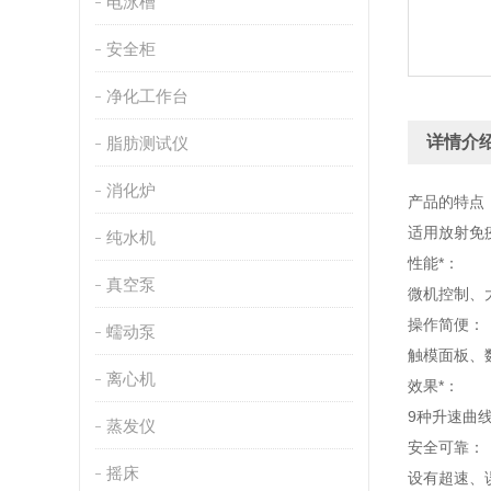
电泳槽
安全柜
净化工作台
详情介
脂肪测试仪
消化炉
产品的特点
适用放射免
纯水机
性能*：
真空泵
微机控制、
操作简便：
蠕动泵
触模面板、
离心机
效果*：
9种升速曲
蒸发仪
安全可靠：
摇床
设有超速、