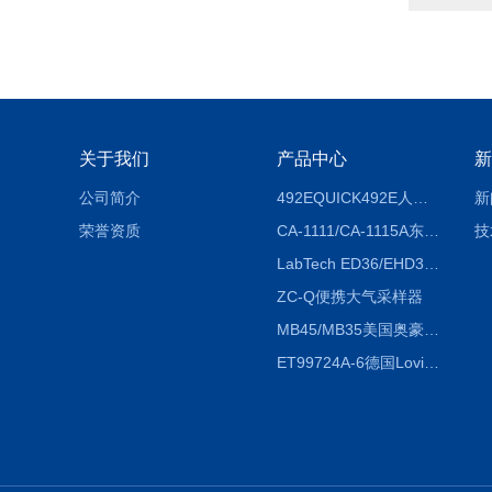
关于我们
产品中心
新
公司简介
492EQUICK492E人体综合测试仪
新
荣誉资质
CA-1111/CA-1115A东京理化EYELA CA-1111/CA-1115A冷却水循环装置
技
LabTech ED36/EHD36智能电热消解仪ED36/EHD36
ZC-Q便携大气采样器
MB45/MB35美国奥豪斯OHAUS MB45/MB35卤素红外水分测定仪
ET99724A-6德国Lovibond ET99724A-6微电脑BOD测定仪