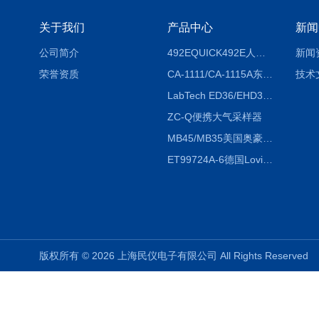
关于我们
产品中心
新闻
公司简介
492EQUICK492E人体综合测试仪
新闻
荣誉资质
CA-1111/CA-1115A东京理化EYELA CA-1111/CA-1115A冷却水循环装置
技术
LabTech ED36/EHD36智能电热消解仪ED36/EHD36
ZC-Q便携大气采样器
MB45/MB35美国奥豪斯OHAUS MB45/MB35卤素红外水分测定仪
ET99724A-6德国Lovibond ET99724A-6微电脑BOD测定仪
版权所有 © 2026 上海民仪电子有限公司 All Rights Reserve