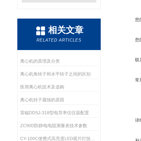
您
相关文章
您
RELATED ARTICLES
联
离心机的原理及分类
离心机角转子和水平转子之间的区别
常
医用离心机技术及选购
离心机转子腐蚀的原因
雷磁DDSJ-318型电导率仪仪器配置
详
ZC90D防静电电阻测量表技术参数
CY-100C便携式高亮度LED观片灯技术资料
补