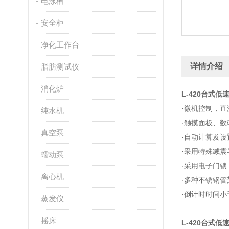
电泳槽
安全柜
净化工作台
详情介绍
脂肪测试仪
消化炉
L-420台式
·微机控制，
纯水机
·触摸面板、
真空泵
·自动计算及设
·采用特殊减
蠕动泵
·采用电子门
离心机
·多种不锈钢
·倒计时时间
蒸发仪
摇床
L-420台式