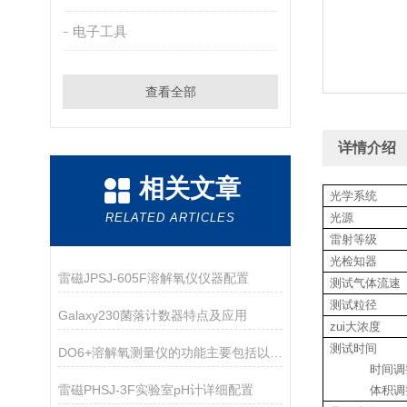
电子工具
查看全部
详情介绍
相关文章
光学系统
RELATED ARTICLES
光源
雷射等级
光检知器
雷磁JPSJ-605F溶解氧仪仪器配置
测试气体流速
测试粒径
Galaxy230菌落计数器特点及应用
zui大浓度
测试时间
DO6+溶解氧测量仪的功能主要包括以下几点
时间调
雷磁PHSJ-3F实验室pH计详细配置
体积调