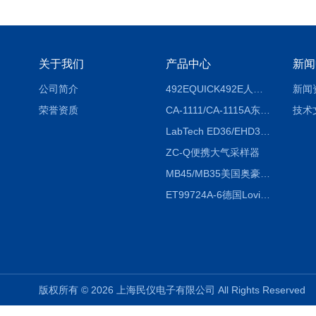
关于我们
产品中心
新闻
公司简介
492EQUICK492E人体综合测试仪
新闻
荣誉资质
CA-1111/CA-1115A东京理化EYELA CA-1111/CA-1115A冷却水循环装置
技术
LabTech ED36/EHD36智能电热消解仪ED36/EHD36
ZC-Q便携大气采样器
MB45/MB35美国奥豪斯OHAUS MB45/MB35卤素红外水分测定仪
ET99724A-6德国Lovibond ET99724A-6微电脑BOD测定仪
版权所有 © 2026 上海民仪电子有限公司 All Rights Reserve