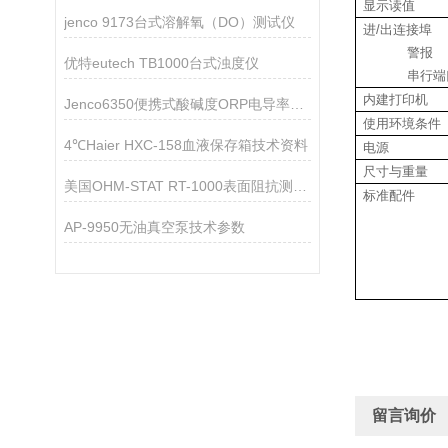
显示读值
jenco 9173台式溶解氧（DO）测试仪
进
/
出
连接埠
警报
优特eutech TB1000台式浊度仪
串行端
内建打印机
Jenco6350便携式酸碱度ORP电导率TDS盐度测试仪
使用环境条件
4℃Haier HXC-158血液保存箱技术资料
电源
尺寸与重量
美国OHM-STAT RT-1000表面阻抗测量仪技术参数
标准配件
AP-9950无油真空泵技术参数
留言询价