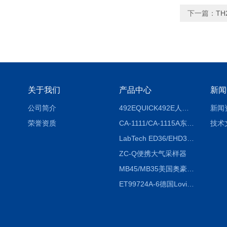
下一篇：
T
关于我们
产品中心
新闻
公司简介
492EQUICK492E人体综合测试仪
新闻
荣誉资质
CA-1111/CA-1115A东京理化EYELA CA-1111/CA-1115A冷却水循环装置
技术
LabTech ED36/EHD36智能电热消解仪ED36/EHD36
ZC-Q便携大气采样器
MB45/MB35美国奥豪斯OHAUS MB45/MB35卤素红外水分测定仪
ET99724A-6德国Lovibond ET99724A-6微电脑BOD测定仪