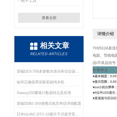
电子工具
查看全部
详情介绍
相关文章
TH2512
RELATED ARTICLES
电阻、导线电阻
品/不良品信
性 能 特 点
雷磁DZS-706多参数水质分析仪仪器配置
■基本精度：0.05
如何正确选用实验室超纯水机
■显示范围：0.00
■zui小的分辨率：
Galaxy230菌落计数器特点及应用
■4位半LED显
■直读值与百分比
雷磁DDBJ-350便携式电导率仪详细配置
日本ULVAC DTC-22膜片干式真空泵技术参数