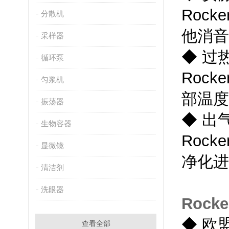
Rocke
分散机
他消音
采样器
◆
过
循环泵
Rocke
匀浆机
部温度
振荡器
◆
出
生物容器
Rocke
显微镜
净化进
清洁剂
洗眼器
Rock
◆
欧
查看全部