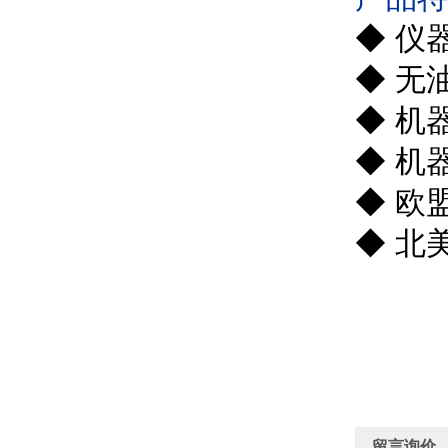
◆
仪
◆
无
◆
机
◆
机
◆
欧
◆
北
留言询价