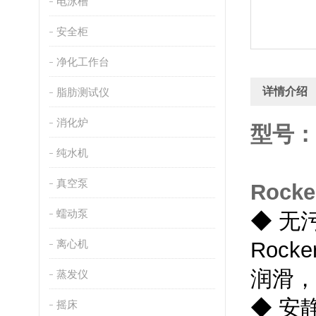
电泳槽
安全柜
净化工作台
详情介绍
脂肪测试仪
消化炉
型号：
纯水机
真空泵
Rock
蠕动泵
◆
无
离心机
Rocke
润滑，
蒸发仪
◆
安
摇床