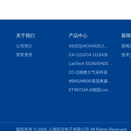
关于我们
产品中心
新闻
公司简介
492EQUICK492E人体综合测试仪
新闻
荣誉资质
CA-1111/CA-1115A东京理化EYELA CA-1111/CA-1115A冷却水循环装置
技术
LabTech ED36/EHD36智能电热消解仪ED36/EHD36
ZC-Q便携大气采样器
MB45/MB35美国奥豪斯OHAUS MB45/MB35卤素红外水分测定仪
ET99724A-6德国Lovibond ET99724A-6微电脑BOD测定仪
版权所有 © 2026 上海民仪电子有限公司 All Rights Reserve