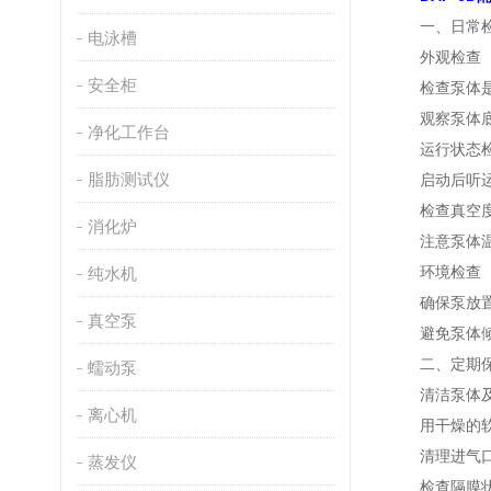
一、日常检
电泳槽
外观检查
安全柜
检查泵体是否
观察泵体底部
净化工作台
运行状态
脂肪测试仪
启动后听运行
检查真空度是
消化炉
注意泵体温度
环境检查
纯水机
确保泵放置在
真空泵
避免泵体倾斜
二、定期保养
蠕动泵
清洁泵体及
离心机
用干燥的软布
清理进气口和
蒸发仪
检查隔膜