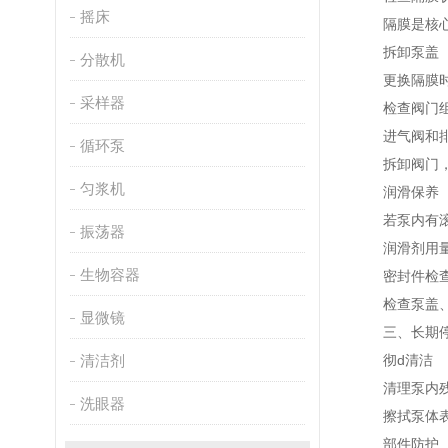
摇床
隔膜是核心部
拆卸泵盖（参
分散机
更换隔膜时，
采样器
检查阀门
进气阀和排气
循环泵
拆卸阀门，用
匀浆机
润滑保养（
若泵内有滚动
振荡器
润滑剂用量不
生物容器
密封件检
检查泵盖、管
显微镜
三、长期停用
清洁剂
彻d清洁
清理泵内残留
洗眼器
擦拭泵体表
部件防护