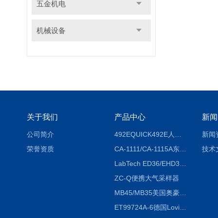
五金机电
机械设备
关于我们
产品中心
新闻
公司简介
492EQUICK492E人体综合测试仪
新闻
荣誉资质
CA-1111/CA-1115A东京理化EYELA CA-1111/CA-1115A冷却水循环装置
技术
LabTech ED36/EHD36智能电热消解仪ED36/EHD36
ZC-Q便携大气采样器
MB45/MB35美国奥豪斯OHAUS MB45/MB35卤素红外水分测定仪
ET99724A-6德国Lovibond ET99724A-6微电脑BOD测定仪