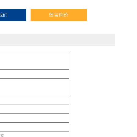
我们
留言询价
0克