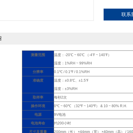
联系
绍
测量范围
温度：-20℃ ~ 60℃ （-4℉ ~ 140℉）
湿度：1%RH ~ 99%RH
分辨率
0.1℃ / 0.1℉ / 0.1%RH
准确度
温度：±0.8℃、±1.5℉
湿度：±3%RH
取样率
每秒2次
操作环境
0℃ ~ 60℃ （32℉ ~ 140℉） & 10 ~ 80% R.H.
电源
9V电池
电池寿命
约200小时
尺寸及重量
200mm（长） ×44mm（宽） ×40mm（高） / 16