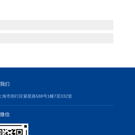
我们
上海市闵行区紫星路588号1幢7层332室
微信