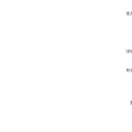
常
详
补