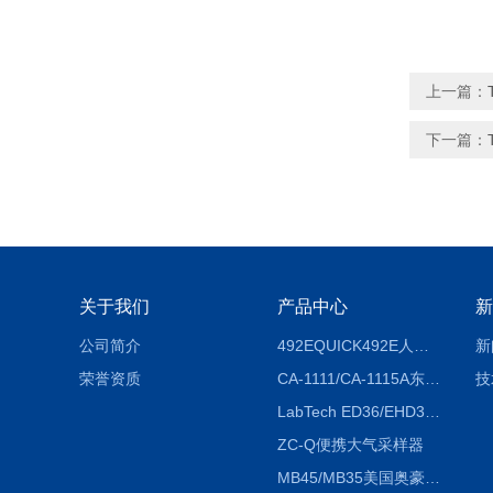
上一篇：
下一篇：
关于我们
产品中心
新
公司简介
492EQUICK492E人体综合测试仪
新
荣誉资质
CA-1111/CA-1115A东京理化EYELA CA-1111/CA-1115A冷却水循环装置
技
LabTech ED36/EHD36智能电热消解仪ED36/EHD36
ZC-Q便携大气采样器
MB45/MB35美国奥豪斯OHAUS MB45/MB35卤素红外水分测定仪