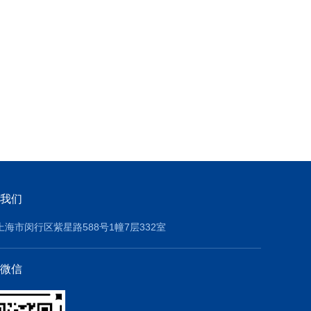
我们
上海市闵行区紫星路588号1幢7层332室
微信