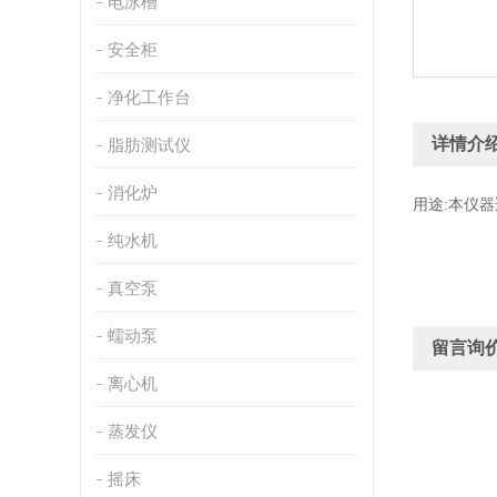
电泳槽
安全柜
净化工作台
详情介
脂肪测试仪
消化炉
用途:本仪器适
纯水机
真空泵
蠕动泵
留言询
离心机
蒸发仪
摇床