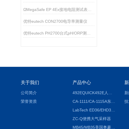
ΩMegaSafe EP 4Ex接地电阻测试表技术参数
优特eutech CON2700电导率测量仪
优特eutech PH2700台式pH/ORP测量仪
关于我们
产品中心
新
公司简介
492EQUICK492E人体综合测试仪
新
荣誉资质
CA-1111/CA-1115A东京理化EYELA CA-1111/CA-1115A冷却水循环装置
技
LabTech ED36/EHD36智能电热消解仪ED36/EHD36
ZC-Q便携大气采样器
MB45/MB35美国奥豪斯OHAUS MB45/MB35卤素红外水分测定仪