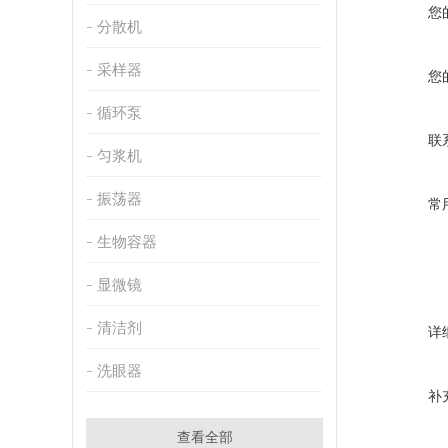
您
分散机
采样器
您
循环泵
联
匀浆机
振荡器
常
生物容器
显微镜
清洁剂
详
洗眼器
补
查看全部