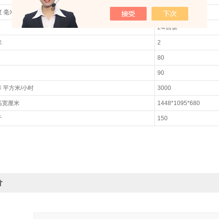
度
毫米
600
24/
自驱
米
2
80
90
率
平方米
/
小时
3000
高宽厘米
1448*1095*680
斤
150
价