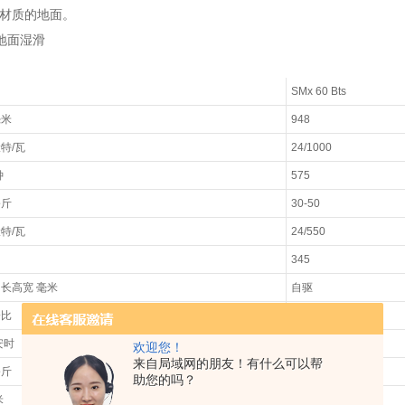
何材质的地面。
地面湿滑
SMx 60 Bts
毫米
948
伏特
/
瓦
24/1000
钟
575
公斤
30-50
伏特
/
瓦
24/550
345
：长高宽
毫米
自驱
分比
350-305-360
安时
10
欢迎您！
来自局域网的朋友！有什么可以帮
公斤
24（12*2）
助您的吗？
米
EN 61000-6