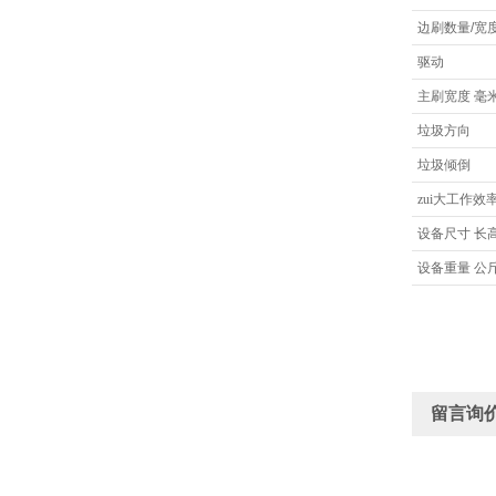
边刷数量
/
宽
驱动
主刷宽度
毫
垃圾方向
垃圾倾倒
zui大工作效
设备尺寸
长
设备重量
公
留言询