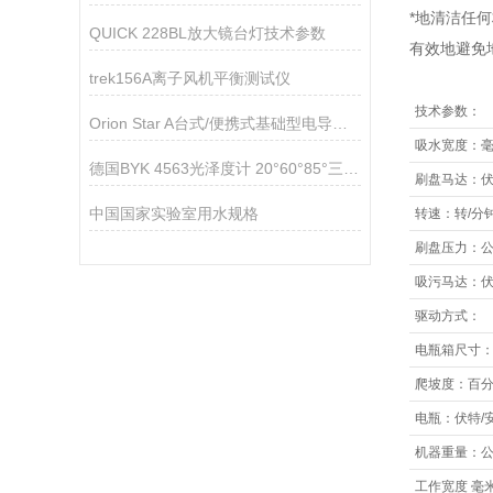
*地清洁任
QUICK 228BL放大镜台灯技术参数
有效地避免
trek156A离子风机平衡测试仪
技术参数：
Orion Star A台式/便携式基础型电导率测量仪技术参数
吸水宽度：
德国BYK 4563光泽度计 20°60°85°三角度微型光泽度仪
刷盘马达：
中国国家实验室用水规格
转速：转
/
分
刷盘压力：
吸污马达：
驱动方式：
电瓶箱尺寸
爬坡度：百
电瓶：伏特
/
机器重量：
工作宽度
毫