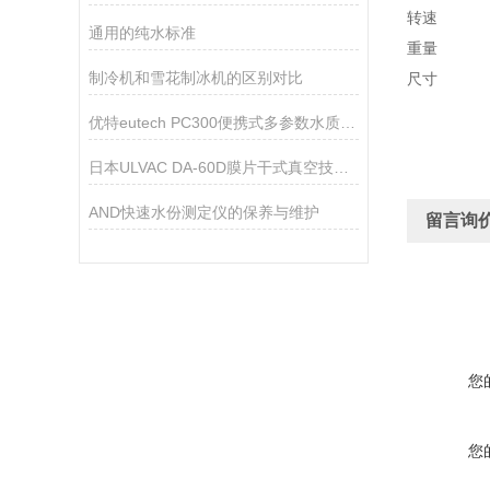
转速 
通用的纯水标准
重量 
制冷机和雪花制冰机的区别对比
尺寸 长宽
优特eutech PC300便携式多参数水质测量仪
日本ULVAC DA-60D膜片干式真空技术参数
AND快速水份测定仪的保养与维护
留言询
您
您