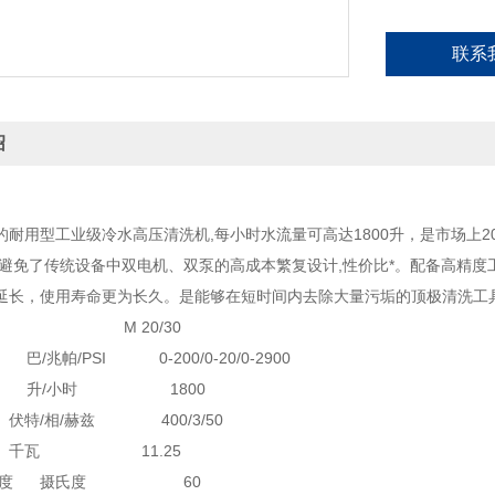
联系
绍
的耐用型工业级冷水高压清洗机,每小时水流量可高达1800升，是市场上20
其避免了传统设备中双电机、双泵的高成本繁复设计,性价比*。配备高精
延长，使用寿命更为长久。是能够在短时间内去除大量污垢的顶极清洗工
M 20/30
巴/兆帕/PSI 0-200/0-20/0-2900
流量 升/小时 1800
/相/赫兹 400/3/50
千瓦 11.25
进水温度 摄氏度 60