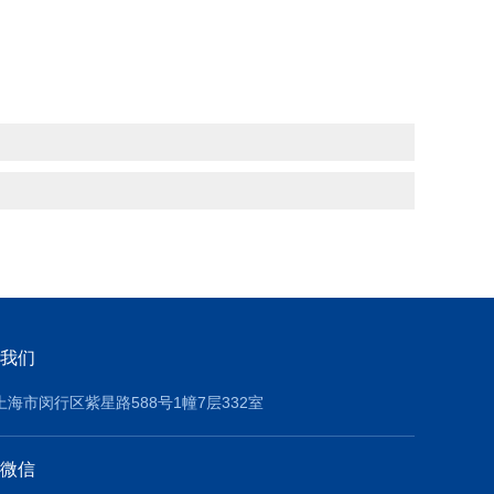
我们
上海市闵行区紫星路588号1幢7层332室
微信