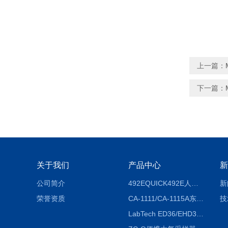
上一篇：
下一篇：
关于我们
产品中心
新
公司简介
492EQUICK492E人体综合测试仪
新
荣誉资质
CA-1111/CA-1115A东京理化EYELA CA-1111/CA-1115A冷却水循环装置
技
LabTech ED36/EHD36智能电热消解仪ED36/EHD36