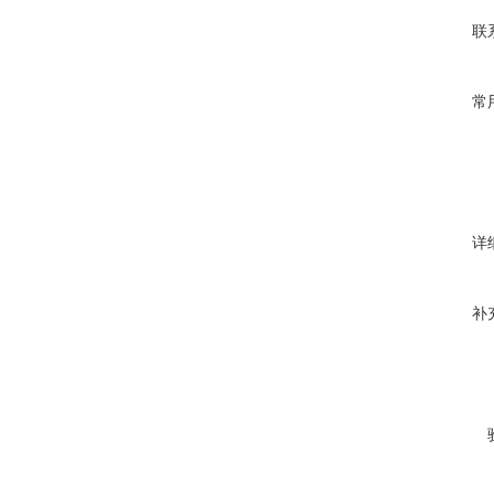
联
常
详
补