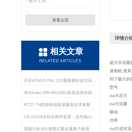
电子工具
查看全部
详情介
相关文章
RELATED ARTICLES
超大水流量
速电机,使
到了极大的
日本ATAGO PAL-12S葡聚糖折射仪应用指导
型号 
海尔haier DW-86L828J超低温保存箱技术资料
zui大压力 
zui大
PC27-7H防静电电阻测量表技术参数
驱动 伏特
CA-1115A冷却水循环装置：这些核心领域，都离不开它的关键助力！
功率 
zui大
雷磁SJB-801便携式重金属离子检测箱仪器配置