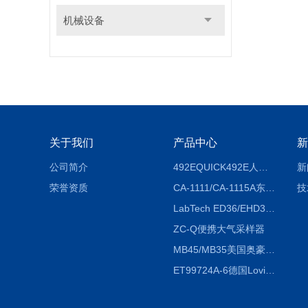
机械设备
关于我们
产品中心
新
公司简介
492EQUICK492E人体综合测试仪
新
荣誉资质
CA-1111/CA-1115A东京理化EYELA CA-1111/CA-1115A冷却水循环装置
技
LabTech ED36/EHD36智能电热消解仪ED36/EHD36
ZC-Q便携大气采样器
MB45/MB35美国奥豪斯OHAUS MB45/MB35卤素红外水分测定仪
ET99724A-6德国Lovibond ET99724A-6微电脑BOD测定仪