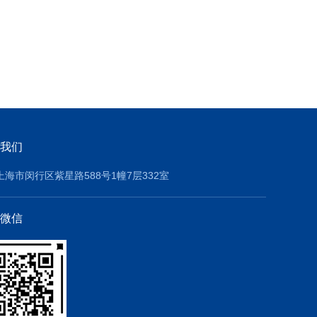
我们
上海市闵行区紫星路588号1幢7层332室
微信