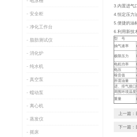
电泳槽
3.内置进
安全柜
4.恒定压
5.便捷的
净化工作台
6.利用新
型 号
脂肪测试仪
抽气速率
消化炉
极限压力
电机功率
纯水机
电压
噪音值
真空泵
所需油量
进、排气接口
周围环境温度
蠕动泵
重量
离心机
上一篇：
蒸发仪
下一篇：
摇床