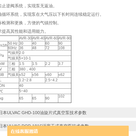
气口止逆阀系统，实现泵无返油。
力油循环系统，实现泵在大气压以下长时间连续稳定运行。
油标检测和更换，方便的气镇控制。
技术提高其性能和适用能力。
AVR-30
AVR-40
AVR-60
AVR-90
50 Hz
30
40
60
90
m3/h
60Hz
36
48
72
108
气镇开
2.0
Pa
气镇关
5×10-1
kW
三相
1.5
1.5
2.2
3.7
V
三相
380，400
dB
气镇关
≤52
≤56
≤60
≤62
L
1.2~2.8
2.5~4.2
DN
40
5~40
℃
102
kg
65
65
90
日本ULVAC GHD-100油旋片式真空泵技术参数
日本ULVAC DOP-181S活塞干式真空泵技术参数