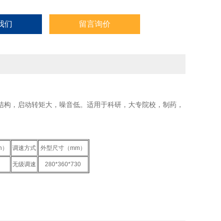
我们
留言询价
结构，启动转矩大，噪音低。适用于科研，大专院校，制药，
n）
调速方式
外型尺寸（mm）
无级调速
280*360*730