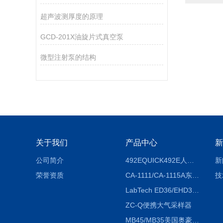
超声波测厚度的原理
GCD-201X油旋片式真空泵
微型注射泵的结构
关于我们
产品中心
新
公司简介
492EQUICK492E人体综合测试仪
新
荣誉资质
CA-1111/CA-1115A东京理化EYELA CA-1111/CA-1115A冷却水循环装置
技
LabTech ED36/EHD36智能电热消解仪ED36/EHD36
ZC-Q便携大气采样器
MB45/MB35美国奥豪斯OHAUS MB45/MB35卤素红外水分测定仪