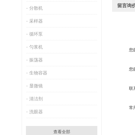
留言询
分散机
采样器
循环泵
匀浆机
您
振荡器
您
生物容器
显微镜
联
清洁剂
常
洗眼器
查看全部