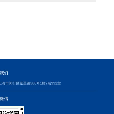
我们
上海市闵行区紫星路588号1幢7层332室
微信