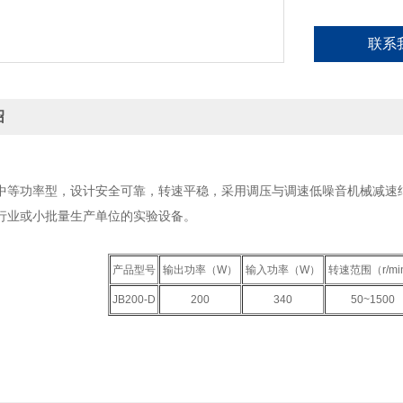
联系
绍
中等功率型，设计安全可靠，转速平稳，采用调压与调速低噪音机械减速
行业或小批量生产单位的实验设备。
产品型号
输出功率（W）
输入功率（W）
转速范围（r/mi
JB200-D
200
340
50~1500