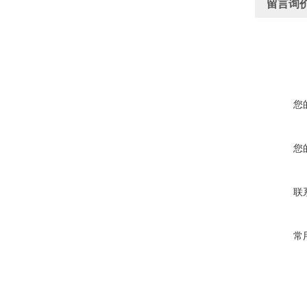
留言询
您
您
联
常