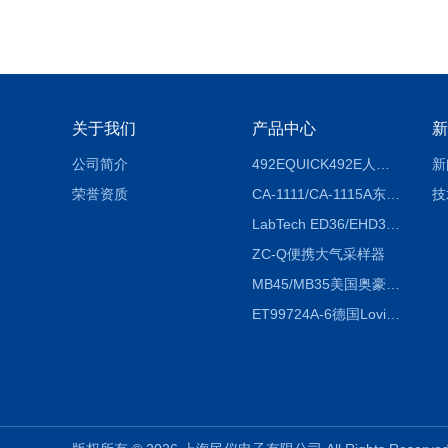
关于我们
产品中心
新
公司简介
492EQUICK492E人体综合测试仪
新
荣誉资质
CA-1111/CA-1115A东京理化EYELA CA-1111/CA-1115A冷却水循环装置
技
LabTech ED36/EHD36智能电热消解仪ED36/EHD36
ZC-Q便携大气采样器
MB45/MB35美国奥豪斯OHAUS MB45/MB35卤素红外水分测定仪
ET99724A-6德国Lovibond ET99724A-6微电脑BOD测定仪