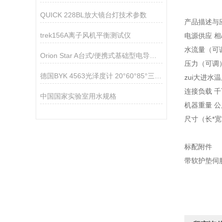
QUICK 228BL放大镜台灯技术参数
产品描述与
trek156A离子风机平衡测试仪
电源供应 相/伏
水流量（可调）
Orion Star A台式/便携式基础型电导率测量仪技术参数
压力（可调）巴
德国BYK 4563光泽度计 20°60°85°三角度微型光泽度仪
zui大进水温
连接负载 千瓦
中国国家实验室用水规格
机器重量 公斤
尺寸（长*宽*高
标配附件
带软护垫伺服