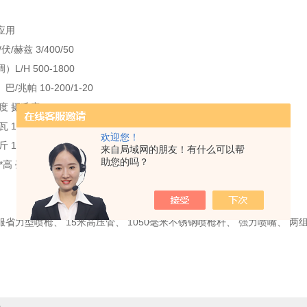
应用
/赫兹 3/400/50
L/H 500-1800
/兆帕 10-200/1-20
度 摄氏度 60
 13.4
欢迎您！
 130
来自局域网的朋友！有什么可以帮
助您的吗？
 毫米） 1020*760*1000
省力型喷枪、 15米高压管、 1050毫米不锈钢喷枪杆、 强力喷嘴、 