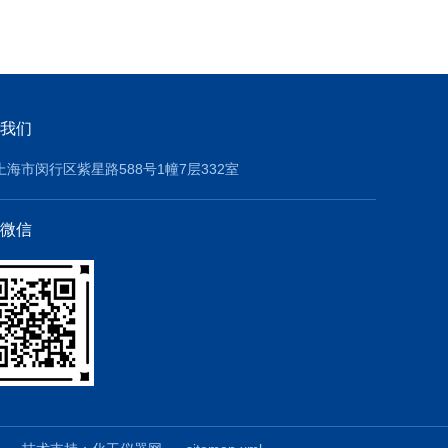
我们
上海市闵行区紫星路588号1幢7层332室
微信