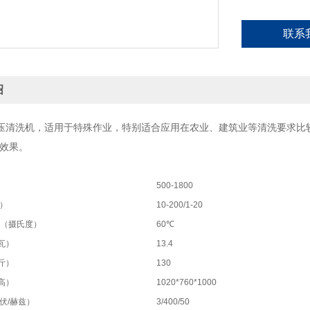
联系
绍
压清洗机，适用于特殊作业，特别适合应用在农业、建筑业等清洗要求比
洁效果。
）
500-1800
帕）
10-200/1-20
度（摄氏度）
60℃
瓦）
13.4
斤）
130
高）
1020*760*1000
伏/赫兹）
3/400/50