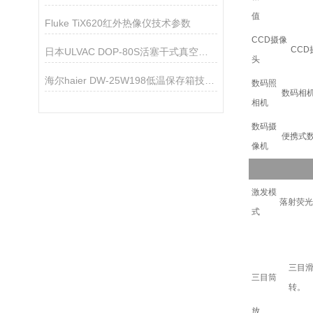
值
Fluke TiX620红外热像仪技术参数
CCD摄像
CC
日本ULVAC DOP-80S活塞干式真空泵技术参数
头
海尔haier DW-25W198低温保存箱技术参数
数码照
数码相
相机
数码摄
便携式
像机
激发模
落射荧光
式
三目滑
三目筒
转。
放