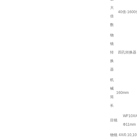
大
40倍-160
倍
数
物
镜
转
四孔转换器
换
器
机
械
160mm
筒
长
WF10X/
目镜
Ф11mm
物镜
4X/0.10,10