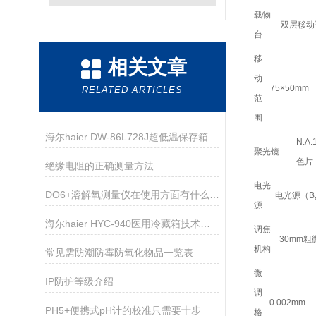
载物
双层移动平
台
移
相关文章
动
75×50mm
RELATED ARTICLES
范
围
海尔haier DW-86L728J超低温保存箱技术参数
N.
聚光镜
色片
绝缘电阻的正确测量方法
电光
DO6+溶解氧测量仪在使用方面有什么技巧呢？
电光源（B
源
海尔haier HYC-940医用冷藏箱技术资料
调焦
30mm
机构
常见需防潮防霉防氧化物品一览表
微
IP防护等级介绍
调
0.002mm
PH5+便携式pH计的校准只需要十步
格