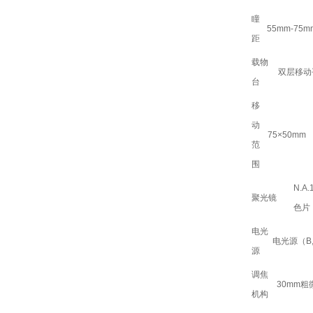
瞳
55mm-75m
距
载物
双层移动平
台
移
动
75×50mm
范
围
N.
聚光镜
色片
电光
电光源（B
源
调焦
30mm
机构