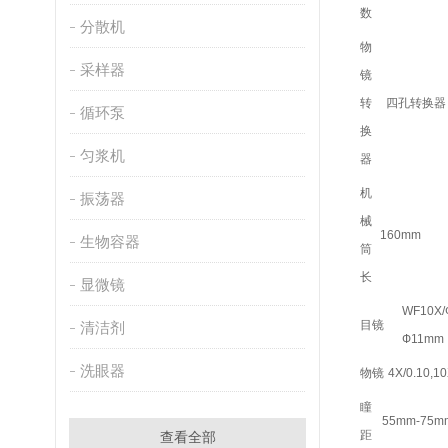
数
分散机
物
采样器
镜
转
四孔转换器
循环泵
换
匀浆机
器
机
振荡器
械
160mm
生物容器
筒
长
显微镜
WF10X/
目镜
清洁剂
Ф11mm
洗眼器
物镜
4X/0.10,10
瞳
55mm-75m
距
查看全部