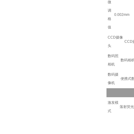
微
调
0.002mm
格
值
CCD摄像
CC
头
数码照
数码相
相机
数码摄
便携式
像机
激发模
落射荧光
式