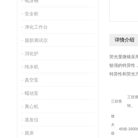
电泳槽
安全柜
净化工作台
详情介绍
脂肪测试仪
消化炉
荧光显微镜采
较强的特异性
纯水机
特异性和荧光
真空泵
蠕动泵
三目滑
三目筒
转。
离心机
放
蒸发仪
大
40倍-160
摇床
倍