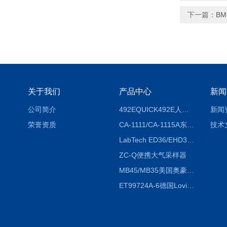
下一篇：
BM
关于我们
产品中心
新闻
公司简介
492EQUICK492E人体综合测试仪
新闻
荣誉资质
CA-1111/CA-1115A东京理化EYELA CA-1111/CA-1115A冷却水循环装置
技术
LabTech ED36/EHD36智能电热消解仪ED36/EHD36
ZC-Q便携大气采样器
MB45/MB35美国奥豪斯OHAUS MB45/MB35卤素红外水分测定仪
ET99724A-6德国Lovibond ET99724A-6微电脑BOD测定仪