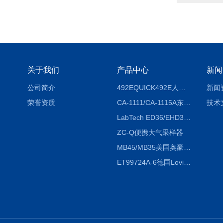
关于我们
产品中心
新闻
公司简介
492EQUICK492E人体综合测试仪
新闻
荣誉资质
CA-1111/CA-1115A东京理化EYELA CA-1111/CA-1115A冷却水循环装置
技术
LabTech ED36/EHD36智能电热消解仪ED36/EHD36
ZC-Q便携大气采样器
MB45/MB35美国奥豪斯OHAUS MB45/MB35卤素红外水分测定仪
ET99724A-6德国Lovibond ET99724A-6微电脑BOD测定仪