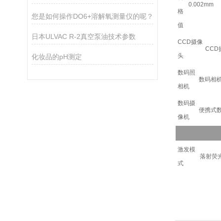
0.002mm
格
您是如何操作DO6+溶解氧测量仪的呢？
值
日本ULVAC R-2真空泵油技术参数
CCD摄像
CC
头
化妆品的pH测定
数码照
数码相
相机
数码摄
便携式
像机
激发模
落射荧
式