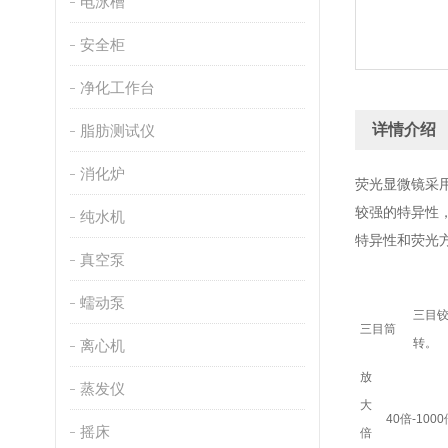
电泳槽
安全柜
净化工作台
详情介绍
脂肪测试仪
消化炉
荧光显微镜采
较强的特异性
纯水机
特异性和荧光
真空泵
蠕动泵
三目铰
三目筒
转。
离心机
放
蒸发仪
大
40倍-100
摇床
倍