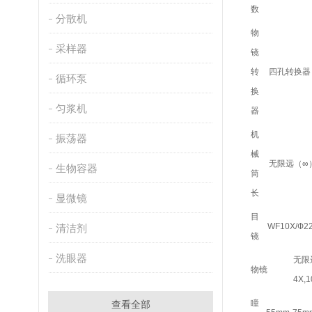
数
分散机
物
采样器
镜
转
四孔转换器
循环泵
换
匀浆机
器
机
振荡器
械
无限远（∞
生物容器
筒
长
显微镜
目
WF10X/Ф2
清洁剂
镜
洗眼器
无限
物镜
4X,
瞳
查看全部