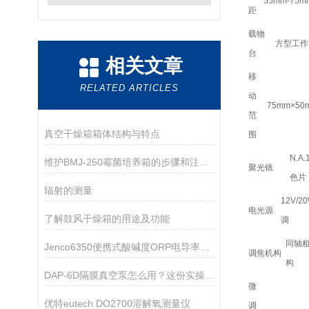
55mm-75m
距
载物
方型工作台
台
相关文章
移
RELATED ARTICLES
动
75mm×50
范
真空干燥箱箱体结构与特点
围
N.
维护BMJ-250霉菌培养箱的步骤和注意事项如下
聚光镜
色片
辐射的测量
12V/
电光源
了解鼓风干燥箱的用途及功能
调
同轴粗
Jenco6350便携式酸碱度ORP电导率TDS盐度测试仪
调焦机构
构
DAP-6D隔膜真空泵怎么用？这份实操指南帮你吃透细节
微
优特eutech DO2700溶解氧测量仪
调