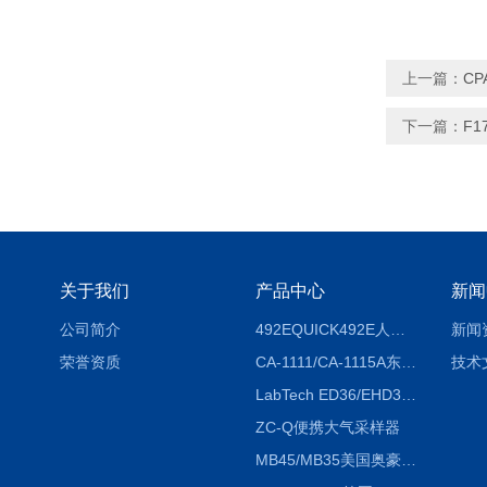
上一篇：
CP
下一篇：
F1
关于我们
产品中心
新闻
公司简介
492EQUICK492E人体综合测试仪
新闻
荣誉资质
CA-1111/CA-1115A东京理化EYELA CA-1111/CA-1115A冷却水循环装置
技术
LabTech ED36/EHD36智能电热消解仪ED36/EHD36
ZC-Q便携大气采样器
MB45/MB35美国奥豪斯OHAUS MB45/MB35卤素红外水分测定仪