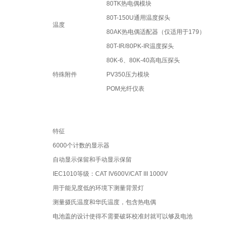
80TK热电偶模块
80T-150U通用温度探头
温度
80AK热电偶适配器（仅适用于179）
80T-IR/80PK-IR温度探头
80K-6、80K-40高电压探头
特殊附件
PV350压力模块
POM光纤仪表
特征
6000个计数的显示器
自动显示保留和手动显示保留
IEC1010等级：CAT IV600V/CAT III 1000V
用于能见度低的环境下测量背景灯
测量摄氏温度和华氏温度，包含热电偶
电池盖的设计使得不需要破坏校准封就可以够及电池