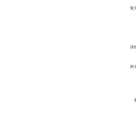
常
详
补