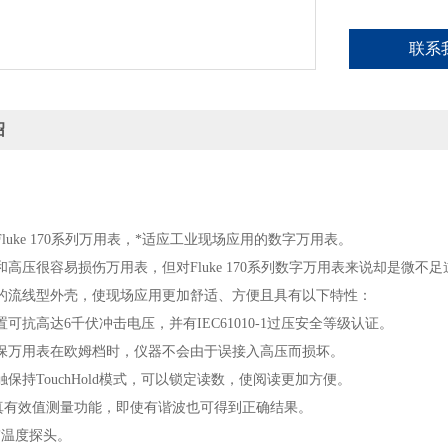
联系
绍
luke 170系列万用表，*适应工业现场应用的数字万用表。
和高压很容易损伤万用表，但对Fluke 170系列数字万用表来说却是微
的流线型外壳，使现场应用更加舒适、方便且具有以下特性：
可抗高达6千伏冲击电压，并有IEC61010-1过压安全等级认证。
保万用表在欧姆档时，仪器不会由于误接入高压而损坏。
保持TouchHold模式，可以锁定读数，使阅读更加方便。
有真有效值测量功能，即使有谐波也可得到正确结果。
带温度探头。