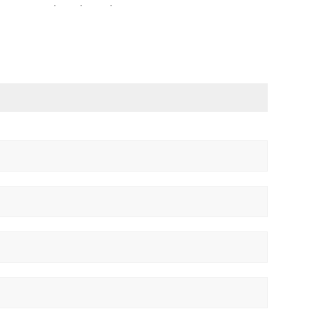
·
·
·