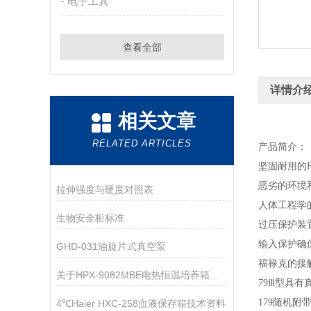
电子工具
查看全部
详情介
相关文章
RELATED ARTICLES
产品简介：
坚固耐用的F
恶劣的环境
拉伸强度与硬度对照表
人体工程学
生物安全柜标准
过压保护装置
输入保护确
GHD-031油旋片式真空泵
福禄克的接触
关于HPX-9082MBE电热恒温培养箱的保养，你有什么建议呢？
79Ⅲ型具
179随机附
4℃Haier HXC-258血液保存箱技术资料