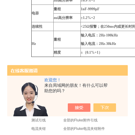
zui高分辨率
±0.9%+1
量程
1nF-9999μF
电容
zui高分辨率
±1.2%+2
连续性
<25Ω报警；在250ms内或更长
输入电压：2Hz-100kHz
量程
Hz
输入电流：2Hz-30kHz
精度
±（0.1%+1）
欢迎您！
来自局域网的朋友！有什么可以帮
仪表悬挂
ToolPak磁体以及索带组件
助您的吗？
C510革制仪表箱
仪表箱
C50衬垫仪表箱
C20硬质仪表箱
测试引线
全部的Fluke附件引线
电流夹钳
全部的Fluke电流夹钳附件