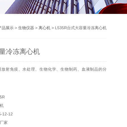
产品展示
>
生物仪器
>
离心机
> L535R台式大容量冷冻离心机
量冷冻离心机
用放射免疫、水处理、生物化学、生物制药、血液制品的分
力矩交流无刷变频电机直接驱动、无碳粉污染、延长使用寿
5R
子用户选用、大屏幕LCD显示或0.8"数码LED显示、高能效无
机
12-12
厂家