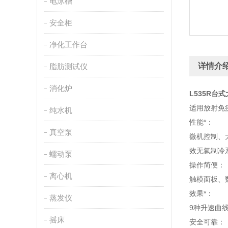
电泳槽
安全柜
净化工作台
详情介
脂肪测试仪
消化炉
L535R台
适用放射免
纯水机
性能*：
真空泵
微机控制、
效无氟制冷
蠕动泵
操作简便：
离心机
触模面板、
效果*：
蒸发仪
9种升速曲
摇床
安全可靠：