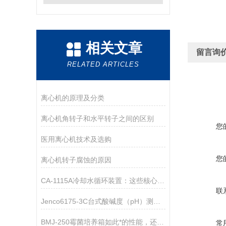
相关文章
留言询
RELATED ARTICLES
离心机的原理及分类
离心机角转子和水平转子之间的区别
您
医用离心机技术及选购
您
离心机转子腐蚀的原因
CA-1115A冷却水循环装置：这些核心领域，都离不开它的关键助力！
联
Jenco6175-3C台式酸碱度（pH）测试仪
BMJ-250霉菌培养箱如此*的性能，还不来看看！
常