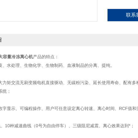
联系
绍
式大容量冷冻离心机
产品的特点：
疫、水处理、生物化学、生物制药、血液制品的分离、提纯。
大力矩交流无刷变频电机直接驱动、无碳粉污染、延长使用寿命、配有多种转
系统；
数字显示、可编程操作、用户可任意设定离心转速、离心时间、RCF值和升
线、10种减速曲线（0号为自由停车）、三级阻尼减震、离心效果达到*；