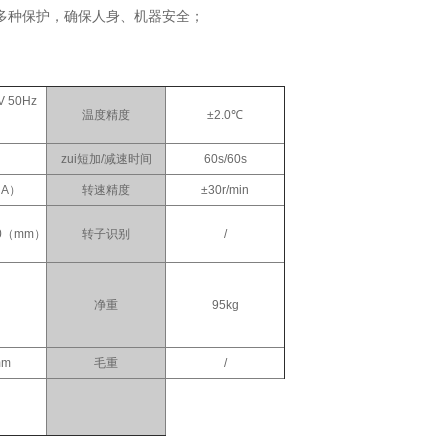
多种保护，确保人身、机器安全；
V 50Hz
温度精度
±2.0℃
zui短加/减速时间
60s/60s
（A）
转速精度
±30r/min
50（mm）
转子识别
/
净重
95kg
mm
毛重
/