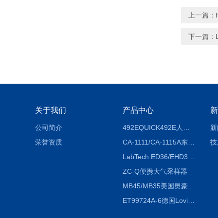
上一篇：
下一篇：
关于我们
产品中心
新
公司简介
492EQUICK492E人体综合测试仪
新
荣誉资质
CA-1111/CA-1115A东京理化EYELA CA-1111/CA-1115A冷却水循环装置
技
LabTech ED36/EHD36智能电热消解仪ED36/EHD36
ZC-Q便携大气采样器
MB45/MB35美国奥豪斯OHAUS MB45/MB35卤素红外水分测定仪
ET99724A-6德国Lovibond ET99724A-6微电脑BOD测定仪