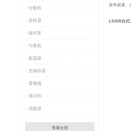
设有超速、
分散机
采样器
L535R台
循环泵
匀浆机
振荡器
生物容器
显微镜
清洁剂
洗眼器
查看全部