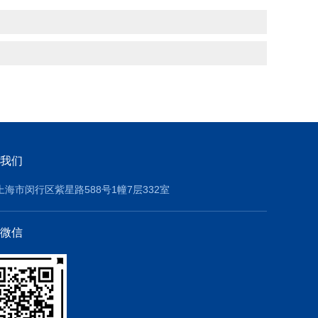
我们
上海市闵行区紫星路588号1幢7层332室
微信