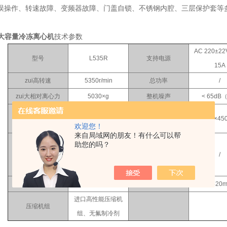
误操作、转速故障、变频器故障、门盖自锁、不锈钢内腔、三层保护套等
式大容量冷冻离心机
技术参数
AC 220±22
型号
L535R
支持电源
15A
zui高转速
5350r/min
总功率
/
zui大相对离心力
5030×g
整机噪声
< 65dB
外形尺寸（ 长×宽×
zui大容量
4x750ml
800×680×4
欢迎您！
高）
来自局域网的朋友！有什么可以帮
1min～
助您的吗？
外包装尺寸（ 长×宽×
定时范围
99min（LED） 30s～
/
高）
99min59s（LCD）
温度设置范围
-20℃～40℃
离心腔直径
Ф420
进口高性能压缩机
压缩机组
组、无氟制冷剂