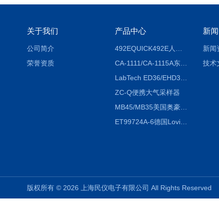
关于我们
产品中心
新闻
公司简介
492EQUICK492E人体综合测试仪
新闻
荣誉资质
CA-1111/CA-1115A东京理化EYELA CA-1111/CA-1115A冷却水循环装置
技术
LabTech ED36/EHD36智能电热消解仪ED36/EHD36
ZC-Q便携大气采样器
MB45/MB35美国奥豪斯OHAUS MB45/MB35卤素红外水分测定仪
ET99724A-6德国Lovibond ET99724A-6微电脑BOD测定仪
版权所有 © 2026 上海民仪电子有限公司 All Rights Reserve