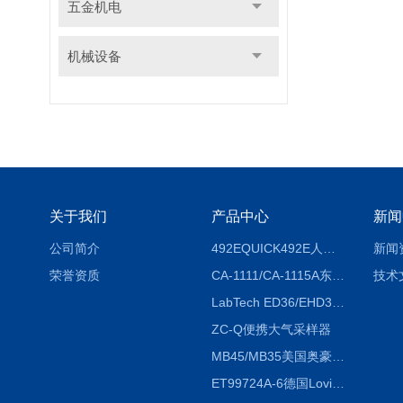
五金机电
机械设备
关于我们
产品中心
新闻
公司简介
492EQUICK492E人体综合测试仪
新闻
荣誉资质
CA-1111/CA-1115A东京理化EYELA CA-1111/CA-1115A冷却水循环装置
技术
LabTech ED36/EHD36智能电热消解仪ED36/EHD36
ZC-Q便携大气采样器
MB45/MB35美国奥豪斯OHAUS MB45/MB35卤素红外水分测定仪
ET99724A-6德国Lovibond ET99724A-6微电脑BOD测定仪