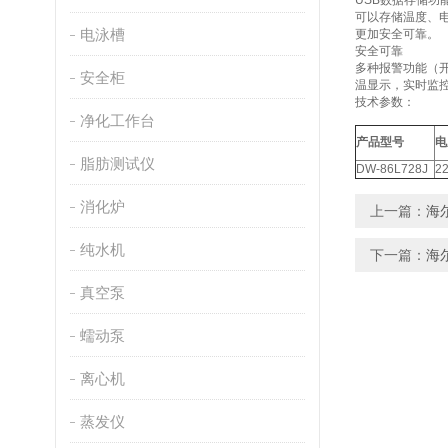
USB数据存储功
可以存储温度、
电泳槽
更加安全可靠。
安全可靠
多种报警功能（开
安全柜
温显示，实时监
技术参数：
净化工作台
产品型号
电
脂肪测试仪
DW-86L728J
22
消化炉
上一篇：
海尔
纯水机
下一篇：
海尔
真空泵
蠕动泵
离心机
蒸发仪