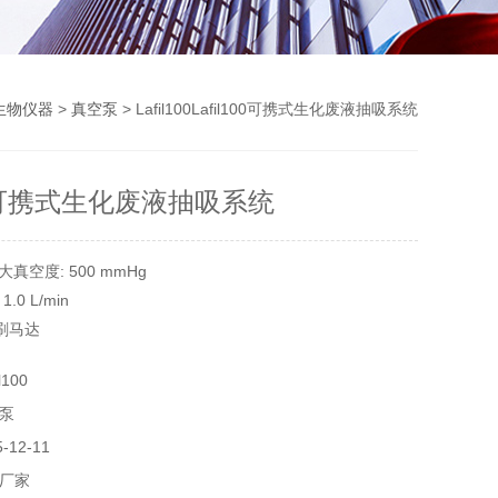
生物仪器
>
真空泵
> Lafil100Lafil100可携式生化废液抽吸系统
100可携式生化废液抽吸系统
真空度: 500 mmHg
.0 L/min
无刷马达
V
100
泵
12-11
厂家