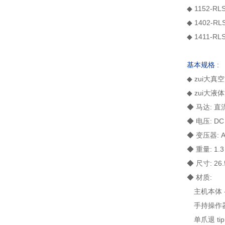
◆ 1152-RL
◆ 1402-RL
◆ 1411-RL
基本规格 :
◆ zui大真空
◆ zui大液体流
◆ 马达: 
◆ 电压: DC
◆ 变压器: AC
◆ 重量: 1.3
◆ 尺寸: 26.5
◆ 材质:
主机本体 -
手持操作器 
单爪退 tip 