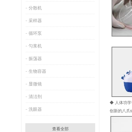
分散机
采样器
循环泵
匀浆机
振荡器
生物容器
显微镜
清洁剂
◆ 人体功学
洗眼器
创新的八爪t
查看全部