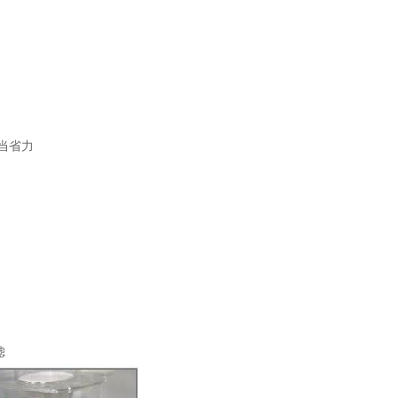
相当省力
滤