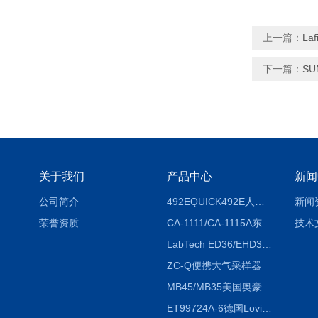
上一篇：
La
下一篇：
S
关于我们
产品中心
新闻
公司简介
492EQUICK492E人体综合测试仪
新闻
荣誉资质
CA-1111/CA-1115A东京理化EYELA CA-1111/CA-1115A冷却水循环装置
技术
LabTech ED36/EHD36智能电热消解仪ED36/EHD36
ZC-Q便携大气采样器
MB45/MB35美国奥豪斯OHAUS MB45/MB35卤素红外水分测定仪
ET99724A-6德国Lovibond ET99724A-6微电脑BOD测定仪