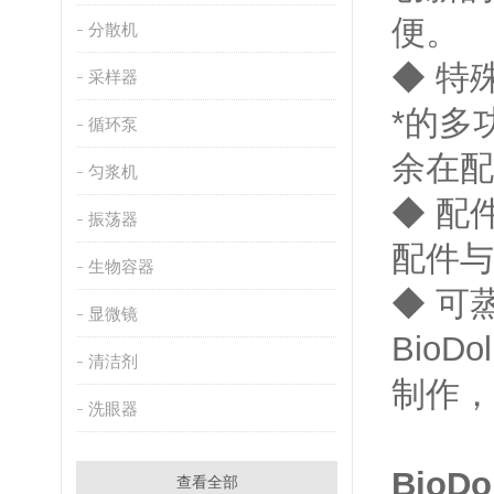
便。
分散机
◆ 特
采样器
*的多
循环泵
余在
匀浆机
◆ 配
振荡器
配件
生物容器
◆ 可
显微镜
Bio
清洁剂
制作
洗眼器
BioD
查看全部