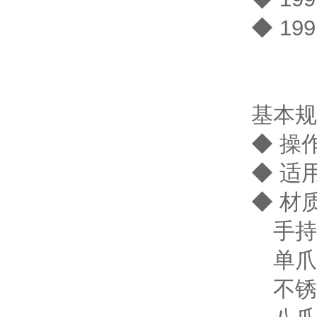
◆ 19
基本规
◆ 操
◆ 适用软
◆ 材
手持操
单爪ti
不锈钢单