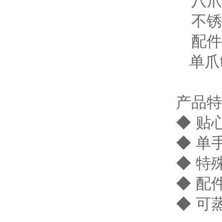
八爪 t
不锈钢八
配件放
单爪ti
产品特
◆ 贴心
◆ 单手
◆ 特
◆ 配
◆ 可