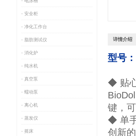
电泳槽
安全柜
净化工作台
详情介绍
脂肪测试仪
消化炉
型号：
纯水机
真空泵
◆ 贴心
蠕动泵
Bio
离心机
键，
◆ 单手
蒸发仪
创新的
摇床