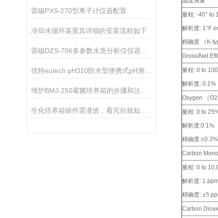
温度测量
雷磁PXS-270型离子计仪器配置
量程: -40° to 1
解析度: 1°F or
冷却水循环装置其详细的安装流程如下
精确度 （K-type
雷磁DZS-706多参数水质分析仪仪器配置
Gross/Net E
量程: 0 to 10
优特eutech pH310防水型便携式pH测量仪
解析度: 0.1%
维护BMJ-250霉菌培养箱的步骤和注意事项如下
Oxygen （O
生化培养箱操作需谨慎，看完你就知道了！
量程: 0 to 25
解析度:0.1%
精确度:±0.3%
Carbon Mon
量程: 0 to 10
解析度: 1 pp
精确度: ±5 pp
Carbon Dio