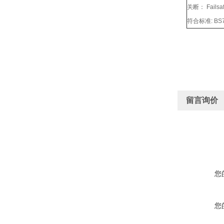
关断： Failsa
符合标准: BS79
留言询价
您
您