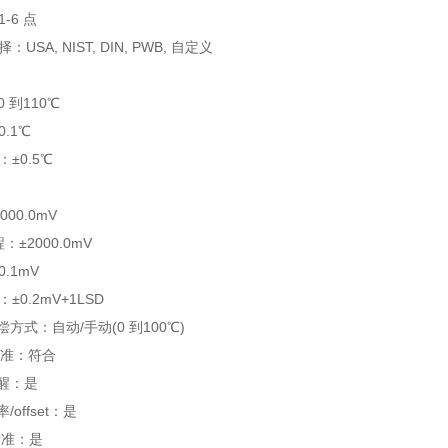
-6 点
USA, NIST, DIN, PWB, 自定义
0 到110℃
.1℃
±0.5℃
00.0mV
：±2000.0mV
.1mV
±0.2mV+1LSD
偿方式：自动/手动(0 到100℃)
 标准：符合
提醒：是
/offset：是
 标准：是