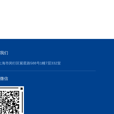
我们
上海市闵行区紫星路588号1幢7层332室
微信