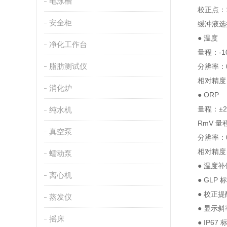
电泳槽
校正点：1
安全柜
缓冲液选择：
● 温度
净化工作台
量程：-1
脂肪测试仪
分辨率：0
相对精度：
消化炉
● ORP
量程：±20
纯水机
RmV 量程
真空泵
分辨率：0
相对精度：
蠕动泵
● 温度补
离心机
● GLP
● 校正
蒸发仪
● 显示斜率
摇床
● IP67