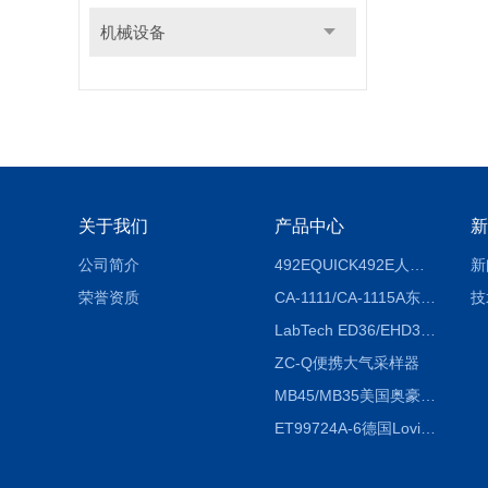
机械设备
关于我们
产品中心
新
公司简介
492EQUICK492E人体综合测试仪
新
荣誉资质
CA-1111/CA-1115A东京理化EYELA CA-1111/CA-1115A冷却水循环装置
技
LabTech ED36/EHD36智能电热消解仪ED36/EHD36
ZC-Q便携大气采样器
MB45/MB35美国奥豪斯OHAUS MB45/MB35卤素红外水分测定仪
ET99724A-6德国Lovibond ET99724A-6微电脑BOD测定仪