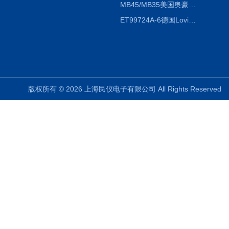
MB45/MB35美国奥豪斯OHAUS MB45/MB35卤素红外水分测定仪
ET99724A-6德国Lovibond ET99724A-6微电脑BOD测定仪
版权所有 © 2026 上海民仪电子有限公司 All Rights Reserve