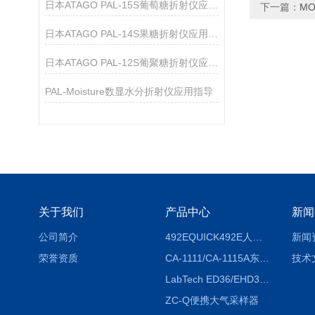
日本ATAGO PAL-15S葡萄糖折射仪应用指导
下一篇：
M
日本ATAGO PAL-14S果糖折射仪应用指导
日本ATAGO PAL-12S葡聚糖折射仪应用指导
PAL-Moisture数显水分折射仪应用指导
关于我们
产品中心
新闻
公司简介
492EQUICK492E人体综合测试仪
新闻
荣誉资质
CA-1111/CA-1115A东京理化EYELA CA-1111/CA-1115A冷却水循环装置
技术
LabTech ED36/EHD36智能电热消解仪ED36/EHD36
ZC-Q便携大气采样器