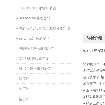
CA-1111冷却水循环装置
BMJ-250霉菌培养箱
奥豪斯MB45卤素红外水分测定仪
详情介绍
sartorius水份测定仪
奥豪斯快速水份测定仪
WYL-4应力
DAP-6D隔膜真空泵
透明物体由于
AND快速水份测定仪
射仪采用偏振
确定光学玻璃
酸度计
地质矿产、材
浓度计
● 直读纳米级
● 双分视场零
盐度计
● 样品工作台