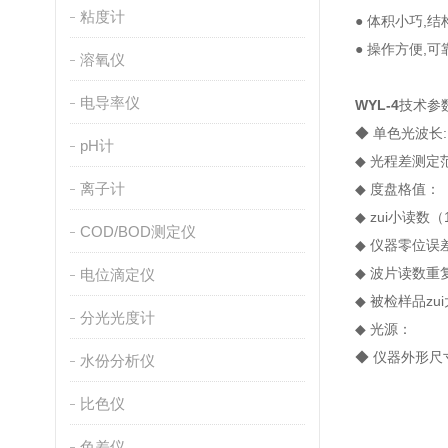
粘度计
● 体积小巧,
● 操作方便,可
溶氧仪
电导率仪
WYL-4
技术参
◆ 单色光波长:
pH计
◆ 光程差测定范
离子计
◆ 度盘格
◆ zui小读
COD/BOD测定仪
◆ 仪器零位
◆ 波片读数
电位滴定仪
◆ 被检样品zu
分光光度计
◆ 光源： 
◆ 仪器外形尺
水份分析仪
比色仪
色差仪