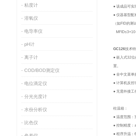
粘度计
● 该成品可
● 仪器基型
溶氧仪
（如FID的
电导率仪
MFID≤3×
pH计
GC126
技术特
离子计
● 嵌入式3
置。
COD/BOD测定仪
● 全中文菜
电位滴定仪
● 计算机反
● 无需外接
分光光度计
柱温箱：
水份分析仪
● 温度范围：
比色仪
● 控制精度：±
● 程序升温：
色差仪