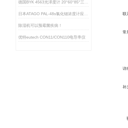
德国BYK 4563光泽度计 20°60°85°三角度微型光泽度仪
日本ATAGO PAL-48s氯化锶浓度计应用指导
联
除湿机可以预霉菌疾病！
常
优特eutech CON11/CON110电导率仪
详
补